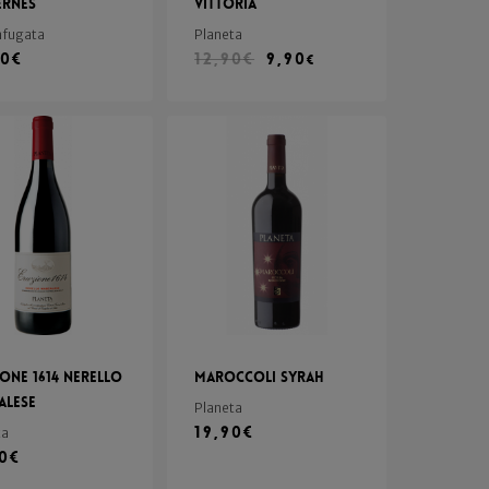
ernes
Vittoria
fugata
Planeta
90
€
12,90
€
9,90
€
one 1614 Nerello
Maroccoli Syrah
alese
Planeta
19,90
€
ta
90
€