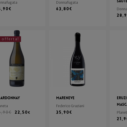
Saut
nnafugata
Donnafugata
5,90
€
63,80
€
Donna
28,
n offerta!
hardonnay
Mareneve
Eruzi
Masc
aneta
Federico Graziani
4,90
€
22,50
35,90
€
€
Plane
21,