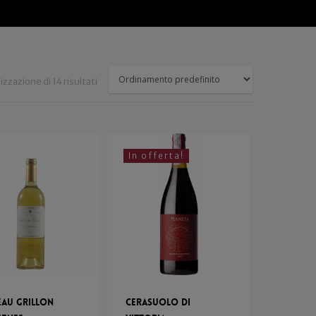
izzazione di 14 risultati
In offerta!
eau Grillon
Cerasuolo di