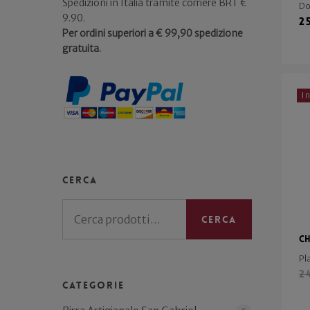
Spedizioni in Italia tramite corriere BRT €
Do
9.90.
2
Per ordini superiori a € 99,90 spedizione
gratuita.
I
Cerca
Cerca:
Cerca
C
Pl
2
Categorie