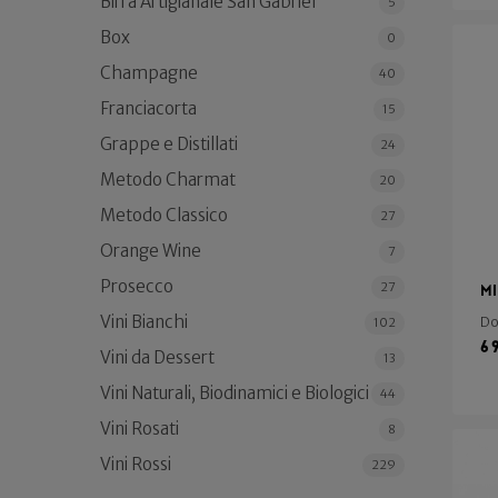
Birra Artigianale San Gabriel
5
Box
0
Champagne
40
Franciacorta
15
Grappe e Distillati
24
Metodo Charmat
20
Metodo Classico
27
Orange Wine
7
Prosecco
27
Mi
Vini Bianchi
Do
102
6
Vini da Dessert
13
Vini Naturali, Biodinamici e Biologici
44
Vini Rosati
8
Vini Rossi
229