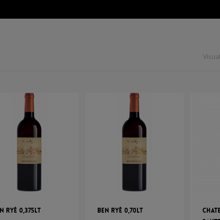
Visual
n Ryè 0,375lt
Ben Ryè 0,70lt
Chat