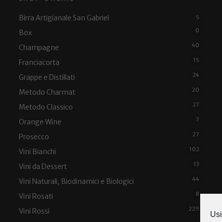
Birra Artigianale San Gabriel
5
0
Box
40
Champagne
15
Franciacorta
24
Grappe e Distillati
20
Metodo Charmat
27
Metodo Classico
7
Orange Wine
27
Prosecco
102
Vini Bianchi
13
Vini da Dessert
44
Vini Naturali, Biodinamici e Biologici
8
Vini Rosati
229
Vini Rossi
Usi