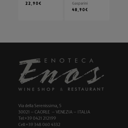
22,90
€
Gasparini
48,90
€
Via della Serenissima, 5
30021 – CAORLE – VENEZIA – ITALIA
Tel:+39 0421 212199
Cell:+39 348 060 4332