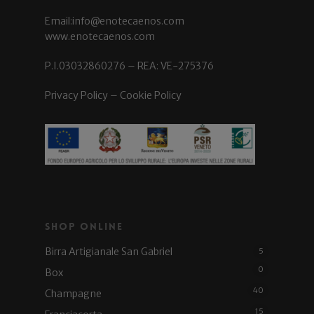
Email:info@enotecaenos.com
www.enotecaenos.com
P.I.03032860276 – REA: VE-275376
Privacy Policy
–
Cookie Policy
Shop Online
Birra Artigianale San Gabriel
5
0
Box
40
Champagne
15