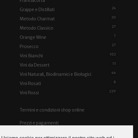
Franciacorta
24
Grappe e Distillati
20
Metodo Charmat
27
Metodo Classico
7
Orange Wine
27
Prosecco
102
Vini Bianchi
13
Vini da Dessert
44
Vini Naturali, Biodinamici e Biologici
8
Vini Rosati
229
Vini Rossi
Termini e condizioni shop online
Prezzi e pagamenti
Spedizioni e costi