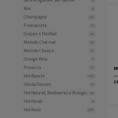
Birra Artigianale San Gabriel
5
Box
0
Champagne
40
Franciacorta
15
Grappe e Distillati
24
Metodo Charmat
20
Metodo Classico
27
Orange Wine
7
Prosecco
27
Br
Vini Bianchi
An
102
2
Vini da Dessert
13
Vini Naturali, Biodinamici e Biologici
44
Vini Rosati
8
Vini Rossi
229