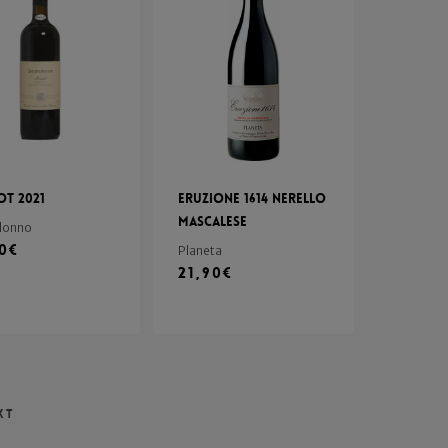
ot 2021
Eruzione 1614 Nerello
Mascalese
donno
90
€
Planeta
21,90
€
xt