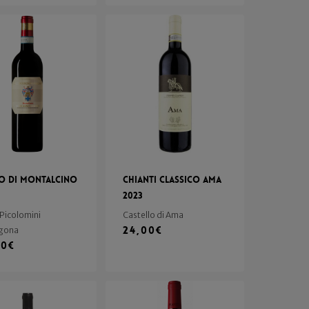
o di Montalcino
Chianti Classico Ama
2023
 Picolomini
Castello di Ama
24,00
€
gona
00
€