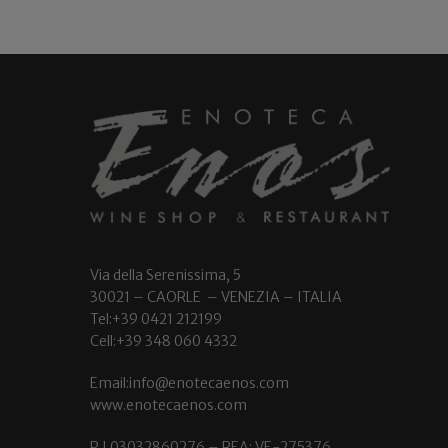
Via della Serenissima, 5
30021 – CAORLE – VENEZIA – ITALIA
Tel:+39 0421 212199
Cell:+39 348 060 4332
Email:info@enotecaenos.com
www.enotecaenos.com
P.I.03032860276 – REA: VE-275376