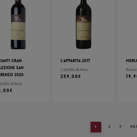
ianti Gran
L’Apparita 2017
Merl
lezione San
Castello di Ama
Buon
renzo 2020
259,00
€
19,
stello di Ama
8,00
€
1
2
3
Ne