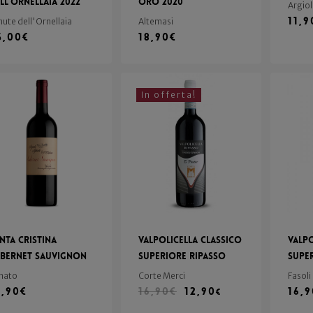
ll’Ornellaia 2022
Oro 2020
Argio
11,9
nute dell'Ornellaia
Altemasi
5,00
€
18,90
€
In offerta!
nta Cristina
Valpolicella Classico
Valpo
bernet Sauvignon
Superiore Ripasso
Supe
nato
Corte Merci
Fasoli
5,90
€
16,90
€
12,90
16,
€