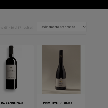
e di 1-16 di 37 risultati
era Cannonau
Primitivo Rifugio