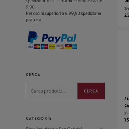
de
Spedizioni in Italia tramite corriere BRT €
9.90.
Te
Per ordini superiori a € 99,90 spedizione
2
gratuita.
Cerca
Cerca:
Cerca
Sa
Ca
Ze
Categorie
1