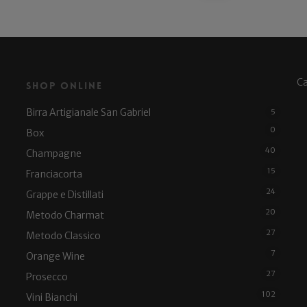
C
Shop Online
Birra Artigianale San Gabriel
5
0
Box
40
Champagne
15
Franciacorta
24
Grappe e Distillati
20
Metodo Charmat
27
Metodo Classico
7
Orange Wine
27
Prosecco
102
Vini Bianchi