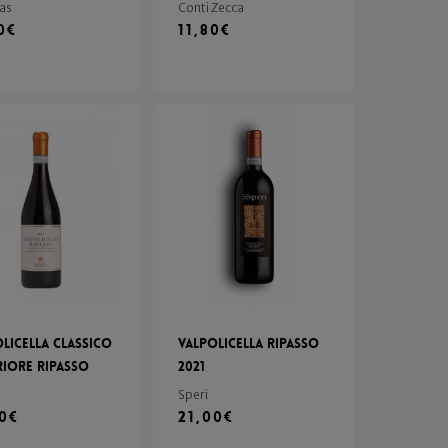
las
Conti Zecca
0
€
11,80
€
licella Classico
Valpolicella Ripasso
riore Ripasso
2021
Speri
90
€
21,00
€