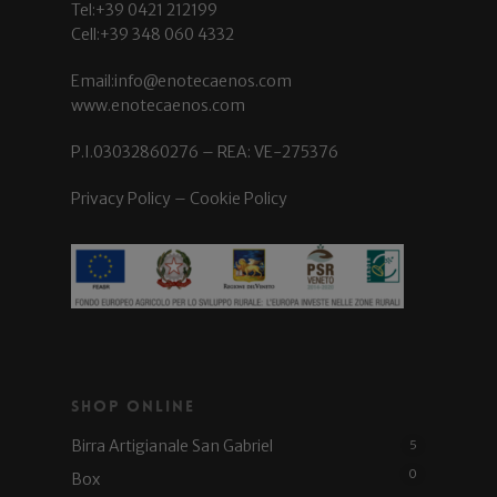
Tel:+39 0421 212199
Cell:+39 348 060 4332
Email:info@enotecaenos.com
www.enotecaenos.com
P.I.03032860276 – REA: VE-275376
Privacy Policy
–
Cookie Policy
Shop Online
Birra Artigianale San Gabriel
5
0
Box