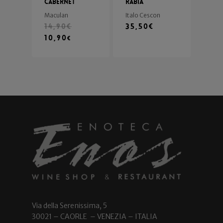
Cabernet
Rabià
Maculan
Italo Cescon
14,90
€
35,50
€
10,90
€
Via della Serenissima, 5
30021 – CAORLE – VENEZIA – ITALIA