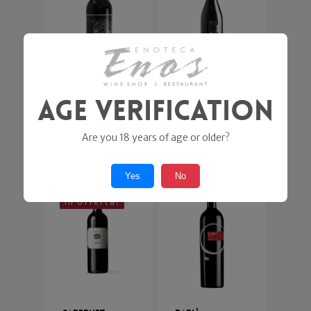
Capo di Stato
Cabernet Passi
Age Verification
di Luce
Loredan-
Mosole
Gasparini
Are you 18 years of age or older?
6,90
€
48,90
€
Yes
No
In offerta!