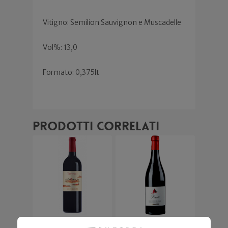
Vitigno: Semilion Sauvignon e Muscadelle
Vol%: 13,0
Formato: 0,375lt
Prodotti correlati