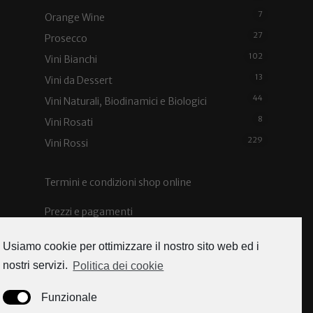
7
Orange Wine
27
Prosecco
102
Vini Bianchi
13
Vini da Dessert
44
Vini Naturali, Biodinamici e Biologici
8
Vini Rosati
229
Vini Rossi
Termini e condizioni shop online
Prezzi e pagamenti
Spedizioni e costi
Usiamo cookie per ottimizzare il nostro sito web ed i
nostri servizi.
Politica dei cookie
Funzionale
Caorle news