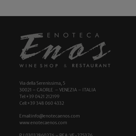
Via della Serenissima, 5
30021 – CAORLE – VENEZIA – ITALIA
Tel:+39 0421 212199
Cell:+39 348 060 4332
Email:info@enotecaenos.com
www.enotecaenos.com
P.I.03032860276 – REA: VE-275376