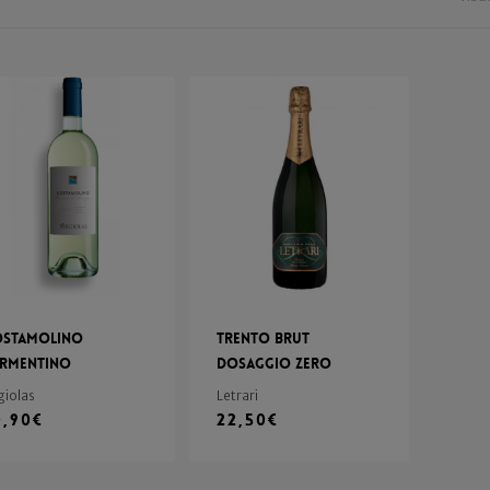
ostamolino
Trento Brut
ermentino
Dosaggio Zero
giolas
Letrari
0,90
€
22,50
€