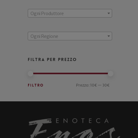
Ogni Produttore
Ogni Regione
Filtra per prezzo
Filtro
Prezzo:
10€
—
30€