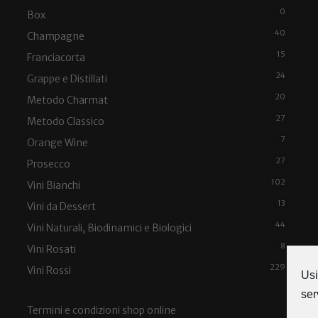
0
Box
40
Champagne
15
Franciacorta
24
Grappe e Distillati
20
Metodo Charmat
27
Metodo Classico
7
Orange Wine
27
Prosecco
102
Vini Bianchi
13
Vini da Dessert
44
Vini Naturali, Biodinamici e Biologici
8
Vini Rosati
229
Vini Rossi
Usi
ser
Termini e condizioni shop online