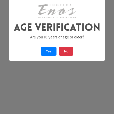
Age Verification
Are you 18 years of age or older?
Yes
No