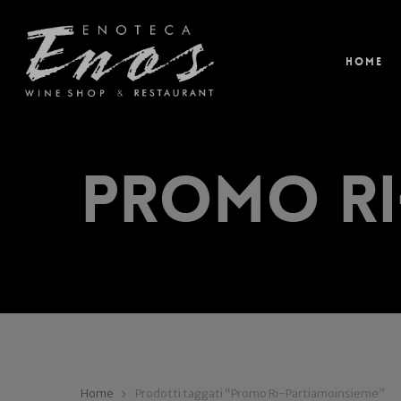
Home
Promo Ri
Home
Prodotti taggati “Promo Ri-Partiamoinsieme”