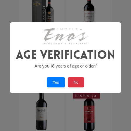
Campofiorin
Riserva della
Age Verification
Brolo Oro
Casa
Masi
Loredan-
Are you 18 years of age or older?
32,00
€
Gasparini
19,50
€
Yes
No
In offerta!