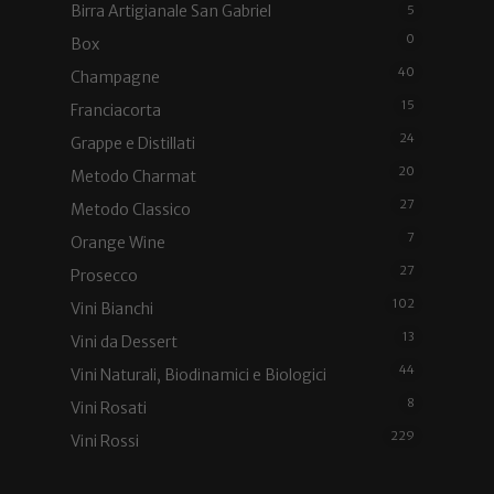
Birra Artigianale San Gabriel
5
0
Box
40
Champagne
15
Franciacorta
24
Grappe e Distillati
20
Metodo Charmat
27
Metodo Classico
7
Orange Wine
27
Prosecco
102
Vini Bianchi
13
Vini da Dessert
44
Vini Naturali, Biodinamici e Biologici
8
Vini Rosati
229
Vini Rossi