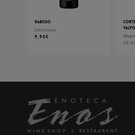
Raboso
Corte
Valpo
Italo Cescon
9,90
€
Allegri
28,8