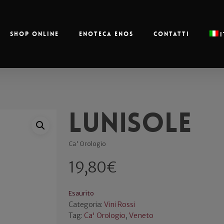
Shop online
Enoteca Enos
Contatti
Lunisole
Ca' Orologio
19,80
€
Esaurito
Categoria:
Vini Rossi
Tag:
Ca' Orologio
,
Veneto