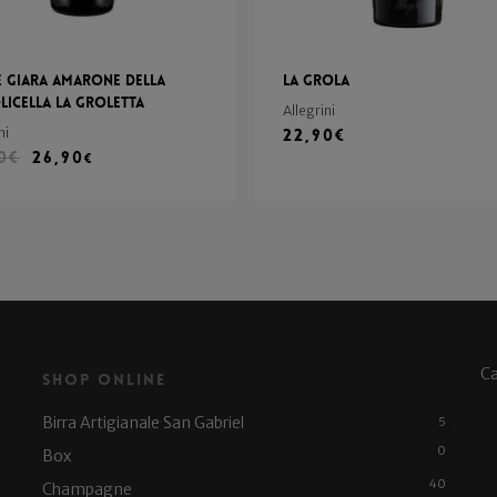
 Giara Amarone della
La Grola
licella La Groletta
Allegrini
ni
22,90
€
0
€
26,90
€
C
Shop Online
Birra Artigianale San Gabriel
5
0
Box
40
Champagne