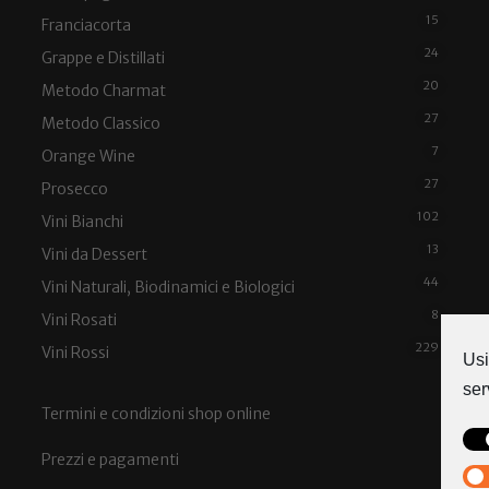
15
Franciacorta
24
Grappe e Distillati
20
Metodo Charmat
27
Metodo Classico
7
Orange Wine
27
Prosecco
102
Vini Bianchi
13
Vini da Dessert
44
Vini Naturali, Biodinamici e Biologici
8
Vini Rosati
229
Vini Rossi
Usi
ser
Termini e condizioni shop online
Prezzi e pagamenti