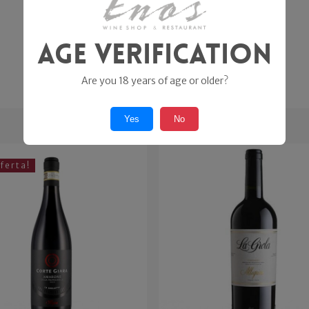
Age Verification
Are you 18 years of age or older?
Yes
No
fferta!