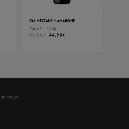
Val Mezzane – Amarone
Corte Sant'Alda
49,00
€
44,90
€
aorle news