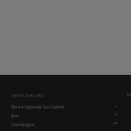
C
Shop Online
Birra Artigianale San Gabriel
5
0
Box
40
Champagne