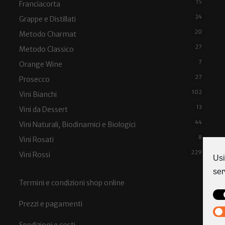
15
Franciacorta
24
Grappe e Distillati
20
Metodo Charmat
27
Metodo Classico
7
Orange Wine
27
Prosecco
102
Vini Bianchi
13
Vini da Dessert
44
Vini Naturali, Biodinamici e Biologici
8
Vini Rosati
229
Vini Rossi
Usi
ser
Termini e condizioni shop online
Prezzi e pagamenti