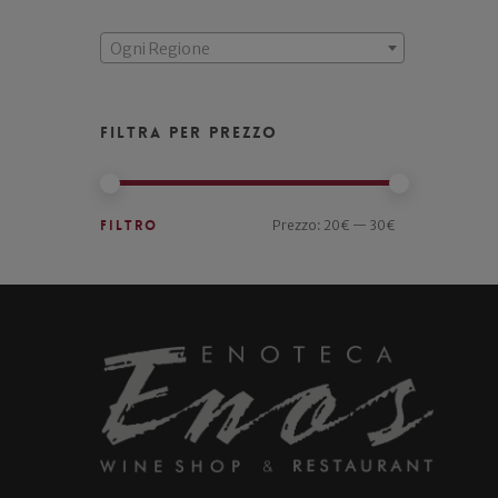
Ogni Regione
Filtra per prezzo
Filtro
Prezzo:
20€
—
30€