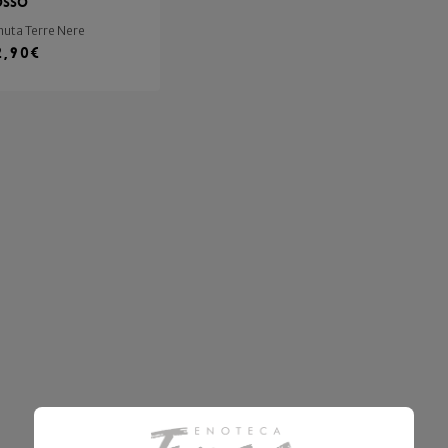
osso
nuta Terre Nere
2,90
€