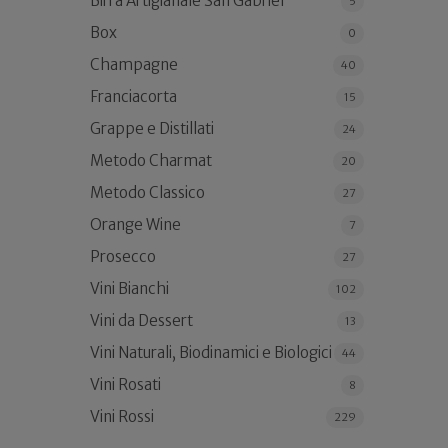
Birra Artigianale San Gabriel
5
Box
0
Champagne
40
Franciacorta
15
Grappe e Distillati
24
Metodo Charmat
20
Metodo Classico
27
Orange Wine
7
Prosecco
27
Vini Bianchi
102
Vini da Dessert
13
Vini Naturali, Biodinamici e Biologici
44
Vini Rosati
8
Vini Rossi
229