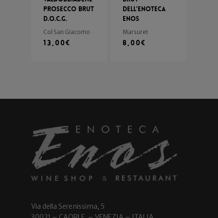
Prosecco Brut
dell’Enoteca
D.o.c.g.
Enos
Col San Giacomo
Marsuret
13,00
€
8,00
€
Via della Serenissima, 5
30021 – CAORLE – VENEZIA – ITALIA