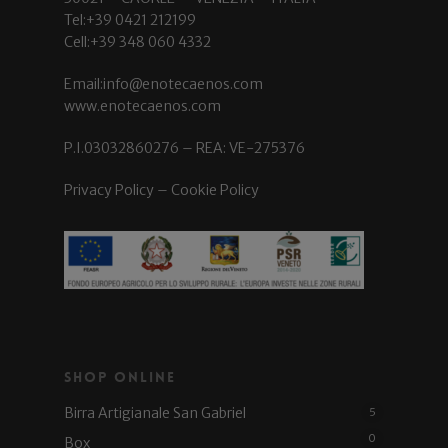
Tel:+39 0421 212199
Cell:+39 348 060 4332
Email:info@enotecaenos.com
www.enotecaenos.com
P.I.03032860276 – REA: VE-275376
Privacy Policy
–
Cookie Policy
Shop Online
Birra Artigianale San Gabriel
5
0
Box