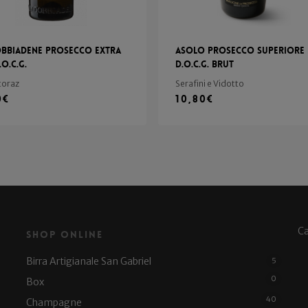
bbiadene Prosecco Extra
Asolo Prosecco Superiore
.o.c.g.
D.o.c.g. Brut
toraz
Serafini e Vidotto
0
€
10,80
€
C
Shop Online
Birra Artigianale San Gabriel
5
0
Box
40
Champagne