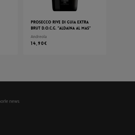
Prosecco Rive di Guia Extra
Brut d.o.c.g. “Aldaina al Mas”
Andreola
14,90
€
aorle news