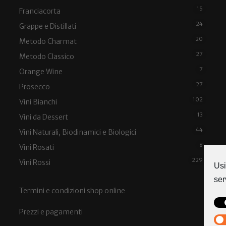
15
Franciacorta
24
Grappe e Distillati
20
Metodo Charmat
27
Metodo Classico
7
Orange Wine
27
Prosecco
102
Vini Bianchi
13
Vini da Dessert
44
Vini Naturali, Biodinamici e Biologici
8
Vini Rosati
229
Vini Rossi
Usi
ser
Termini e condizioni shop online
Prezzi e pagamenti