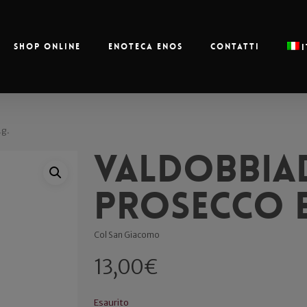
Shop online
Enoteca Enos
Contatti
.g.
Valdobbia
Prosecco B
Col San Giacomo
13,00
€
Esaurito