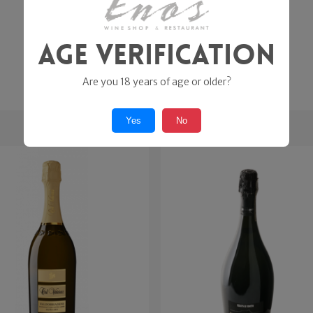
Age Verification
Are you 18 years of age or older?
Yes
No