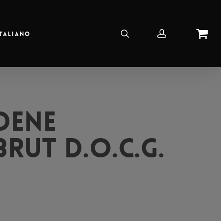
Italiano
dene
rut D.o.c.g.