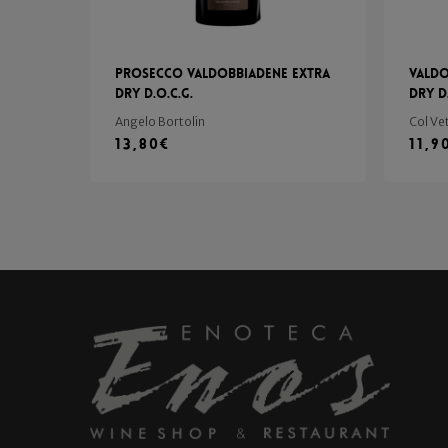
Prosecco Valdobbiadene Extra
Valdo
Dry d.o.c.g.
Dry D
Angelo Bortolin
Col Ve
13,80
€
11,9