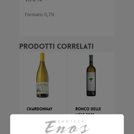
Formato: 0,75l
Prodotti correlati
Chardonnay
Ronco delle
Mele 2025
Miani
65,00
€
Venica & Venica
45,00
€