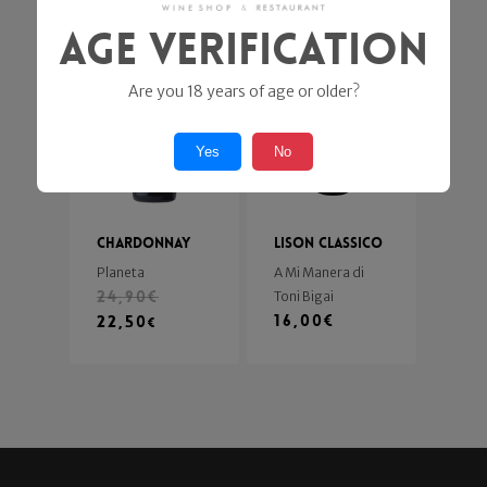
Age Verification
In offerta!
Are you 18 years of age or older?
Yes
No
Chardonnay
Lison Classico
Planeta
A Mi Manera di
24,90
€
Toni Bigai
16,00
€
22,50
€