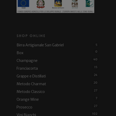
Shop Online
Birra Artigianale San Gabriel
5
0
Box
40
Champagne
15
Franciacorta
24
Grappe e Distillati
20
Metodo Charmat
27
Metodo Classico
7
Orange Wine
27
Prosecco
102
Vini Bianchi