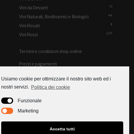
13
Vini da Dessert
44
Vini Naturali, Biodinamici e Biologici
8
Vini Rosati
229
Vini Rossi
Termini e condizioni shop online
Prezzi e pagamenti
Spedizioni e costi
Usiamo cookie per ottimizzare il nostro sito web ed i
nostri servizi.
Politica dei cookie
Funzionale
Caorle news
Marketing
Accetta tutti