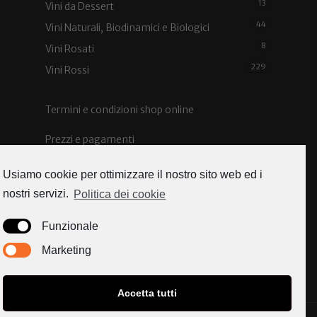
13
Vini da Dessert
44
Vini Naturali, Biodinamici e Biologici
8
Vini Rosati
229
Vini Rossi
Termini e condizioni shop online
Prezzi e pagamenti
Spedizioni e costi
Usiamo cookie per ottimizzare il nostro sito web ed i
nostri servizi.
Politica dei cookie
Funzionale
Caorle news
Marketing
Accetta tutti