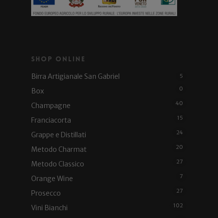
Shop Online
Birra Artigianale San Gabriel
5
0
Box
40
Champagne
15
Franciacorta
24
Grappe e Distillati
20
Metodo Charmat
27
Metodo Classico
7
Orange Wine
27
Prosecco
102
Vini Bianchi