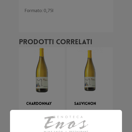
Formato: 0,75l
Prodotti correlati
Chardonnay
Sauvignon
Miani
Miani
65,00
€
45,90
€