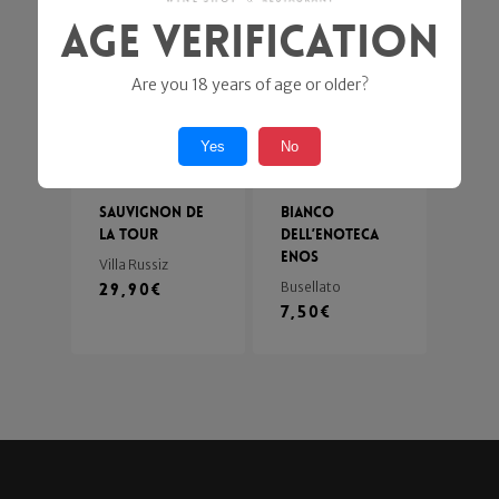
Age Verification
Are you 18 years of age or older?
Yes
No
Sauvignon de
Bianco
la Tour
dell’Enoteca
Enos
Villa Russiz
29,90
€
Busellato
7,50
€