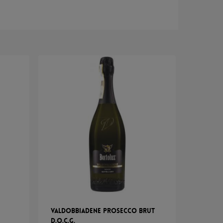
Valdobbiadene Prosecco Brut
D.o.c.g.