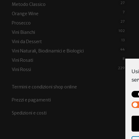
27
Metodo Classico
7
Orange Wine
27
Prosecco
102
Vini Bianchi
13
Vini da Dessert
44
Vini Naturali, Biodinamici e Biologici
8
Vini Rosati
229
Vini Rossi
Usi
ser
Termini e condizioni shop online
Prezzi e pagamenti
Spedizioni e costi