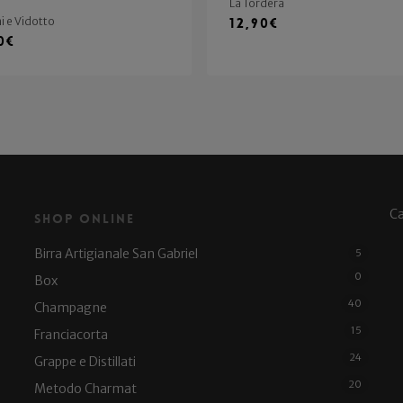
La Tordera
ni e Vidotto
12,90
€
0
€
C
Shop Online
Birra Artigianale San Gabriel
5
0
Box
40
Champagne
15
Franciacorta
24
Grappe e Distillati
20
Metodo Charmat