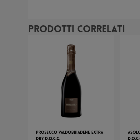
Prodotti correlati
Prosecco Valdobbiadene Extra
Asol
Dry d.o.c.g.
D.o.c