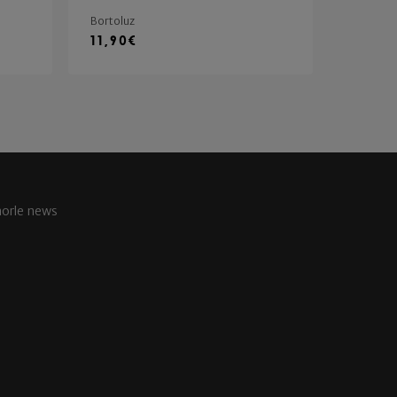
Bortoluz
11,90
€
aorle news