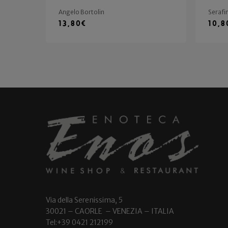
Angelo Bortolin
Serafi
13,80
€
10,8
Via della Serenissima, 5
30021 – CAORLE – VENEZIA – ITALIA
Tel:+39 0421 212199