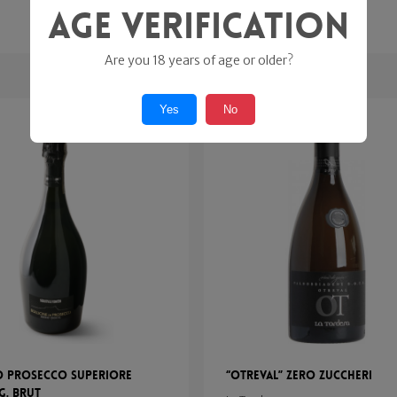
Age Verification
Are you 18 years of age or older?
Yes
No
o Prosecco Superiore
“Otreval” Zero Zuccheri
.g. Brut