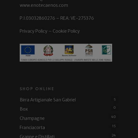
www.enotecaenos.com
P.I.03032860276 – REA: VE-275376
Privacy Policy
–
Cookie Policy
Shop Online
Birra Artigianale San Gabriel
5
0
Box
40
Champagne
15
Franciacorta
24
Grappe e Distillati