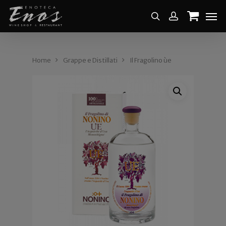
Home
Grappe e Distillati
Il Fragolino ùe