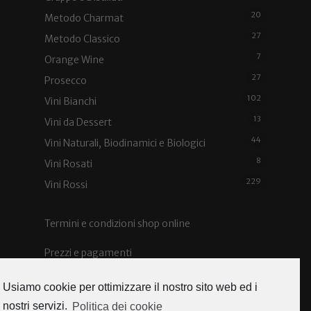
20
Metodo Charmat
27
Metodo Classico
7
Orange Wine
27
Prosecco
102
Vini Bianchi
13
Vini da Dessert
44
Vini Naturali, Biodinamici e Biologici
8
Vini Rosati
229
Vini Rossi
Termini e condizioni shop online
Prezzi e pagamenti
Spedizioni e costi
Usiamo cookie per ottimizzare il nostro sito web ed i
nostri servizi.
Politica dei cookie