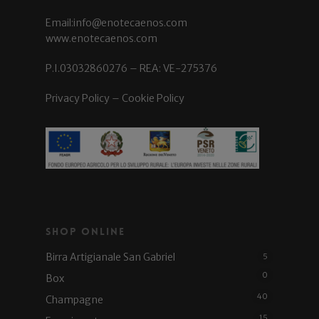
Email:info@enotecaenos.com
www.enotecaenos.com
P.I.03032860276 – REA: VE-275376
Privacy Policy
–
Cookie Policy
Shop Online
Birra Artigianale San Gabriel
5
0
Box
40
Champagne
15