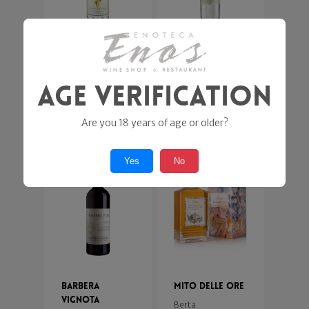
Grappa di
Grappa di
Moscato
Gewurztraminer
Age Verification
Marolo distilleria
Marolo distilleria
Santa Teresa
Santa Teresa
28,80
€
28,80
€
Are you 18 years of age or older?
Yes
No
Barbera
Mito delle Ore
Vignota
Berta