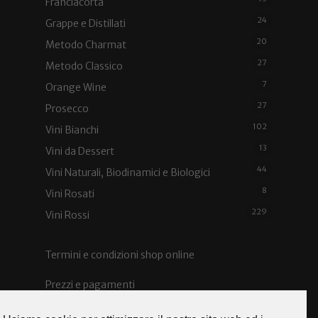
Franciacorta
24
Grappe e Distillati
20
Metodo Charmat
27
Metodo Classico
7
Orange Wine
27
Prosecco
102
Vini Bianchi
13
Vini da Dessert
44
Vini Naturali, Biodinamici e Biologici
8
Vini Rosati
229
Vini Rossi
Termini e condizioni shop online
Prezzi e pagamenti
Spedizioni e costi