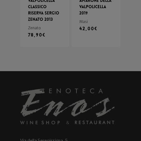
Valpolicella
Amarone della
Classico
Valpolicella
Riserva Sergio
2019
Zenato 2013
Masi
Zenato
42,00
€
78,90
€
Via della Serenissima, 5