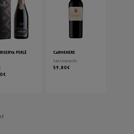
Riserva Perlè
Carmenere
San Leonardo
59,80
€
i
80
€
xt