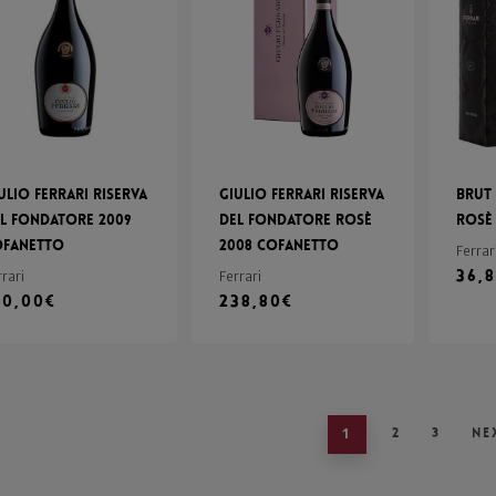
ulio Ferrari Riserva
Giulio Ferrari Riserva
Brut 
l Fondatore 2009
del Fondatore Rosè
Rosè
ofanetto
2008 Cofanetto
Ferrar
36,
rrari
Ferrari
80,00
€
238,80
€
1
2
3
Ne