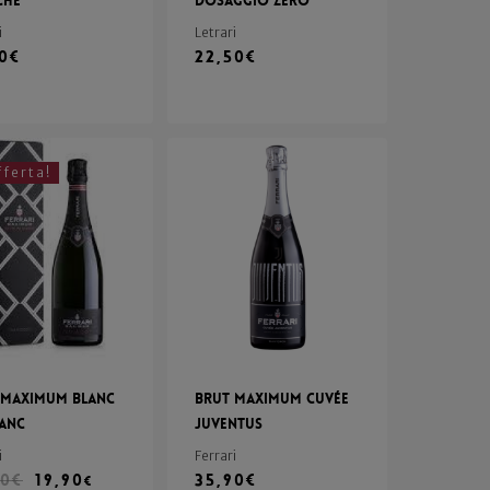
che
Dosaggio Zero
i
Letrari
90
€
22,50
€
fferta!
 Maximum Blanc
Brut Maximum Cuvée
lanc
Juventus
i
Ferrari
90
€
19,90
35,90
€
€