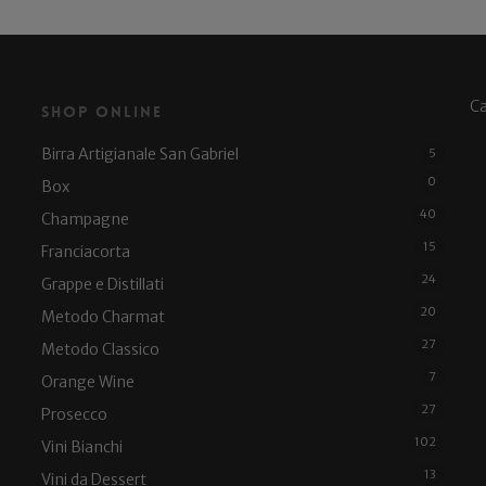
C
Shop Online
Birra Artigianale San Gabriel
5
0
Box
40
Champagne
15
Franciacorta
24
Grappe e Distillati
20
Metodo Charmat
27
Metodo Classico
7
Orange Wine
27
Prosecco
102
Vini Bianchi
13
Vini da Dessert