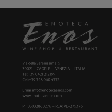
Via della Serenissima, 5
30021 – CAORLE – VENEZIA – ITALIA
Tel:+39 0421 212199
Cell:+39 348 060 4332
Email:info@enotecaenos.com
www.enotecaenos.com
P.I.03032860276 – REA: VE-275376