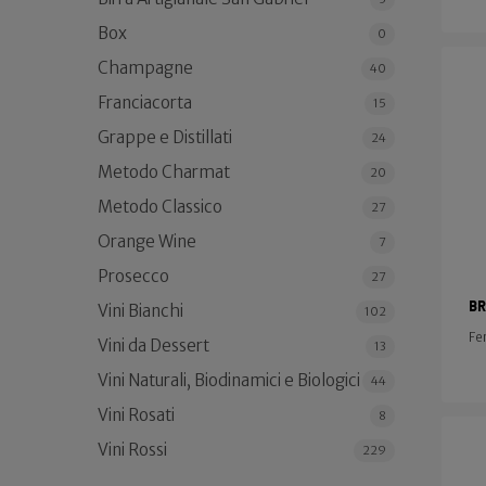
Box
0
Champagne
40
Franciacorta
15
Grappe e Distillati
24
Metodo Charmat
20
Metodo Classico
27
Orange Wine
7
Prosecco
27
Br
Vini Bianchi
102
Fe
Vini da Dessert
13
Vini Naturali, Biodinamici e Biologici
44
Vini Rosati
8
Vini Rossi
229