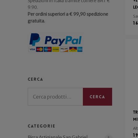
Ve
Spedizioni in Italia tramite corriere BRT €
9.90.
L
Per ordini superiori a € 99,90 spedizione
Sa
gratuita.
1
Cerca
Cerca:
Cerca
T
Mi
Categorie
Al
1
Birra Artigianale San Gabriel
5