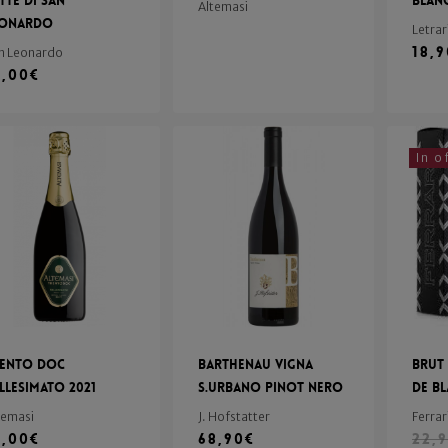
tte di San
Blan
Altemasi
eonardo
Letrar
18,
n Leonardo
6,00
€
In o
rento Doc
Barthenau Vigna
Brut
llesimato 2021
S.Urbano Pinot Nero
de B
temasi
J. Hofstatter
Ferrar
9,00
€
68,90
€
22,