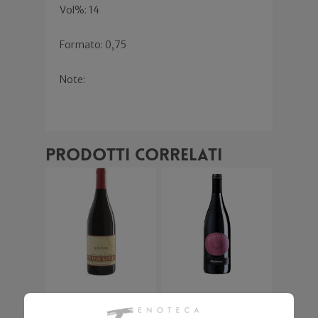
Vol%: 14
Formato: 0,75
Note:
Prodotti correlati
Cabernet 2007
Hora Sexta
2019