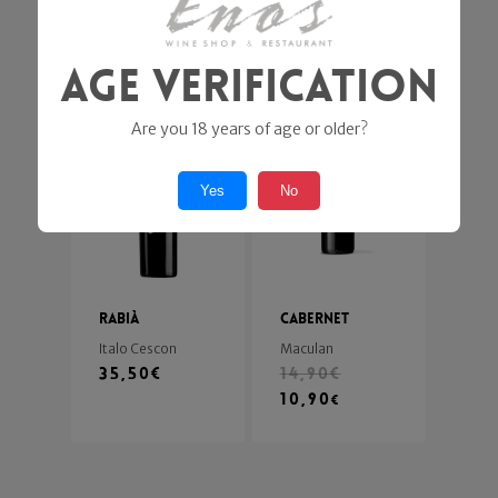
Vignalta
60,00
€
Mosole
26,00
€
Age Verification
Are you 18 years of age or older?
In offerta!
Yes
No
Rabià
Cabernet
Italo Cescon
Maculan
35,50
€
14,90
€
10,90
€