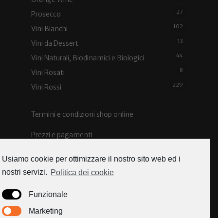
27
Prosecco
102
Vini Bianchi
13
Vini da Dessert
44
Vini Naturali, Biodinamici e Biologici
8
Vini Rosati
229
Vini Rossi
Termini e condizioni shop online
Prezzi e pagamenti
Spedizioni e costi
Usiamo cookie per ottimizzare il nostro sito web ed i
nostri servizi.
Politica dei cookie
Funzionale
Caorle news
Marketing