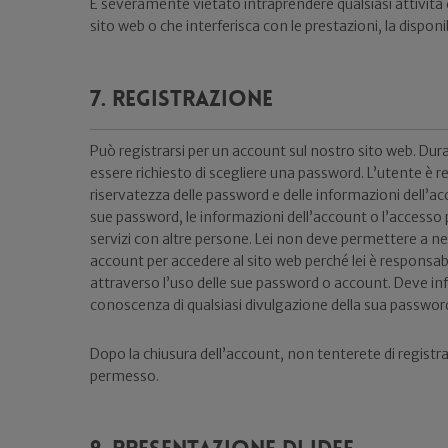
È severamente vietato intraprendere qualsiasi attività 
sito web o che interferisca con le prestazioni, la disponibi
7. Registrazione
Può registrarsi per un account sul nostro sito web. Du
essere richiesto di scegliere una password. L’utente è
riservatezza delle password e delle informazioni dell’ac
sue password, le informazioni dell’account o l’accesso 
servizi con altre persone. Lei non deve permettere a ne
account per accedere al sito web perché lei è responsab
attraverso l’uso delle sue password o account. Deve 
conoscenza di qualsiasi divulgazione della sua passwor
Dopo la chiusura dell’account, non tenterete di regist
permesso.