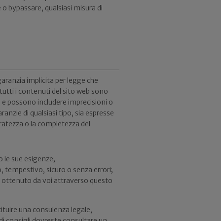
 o bypassare, qualsiasi misura di
garanzia implicita per legge che
tutti i contenuti del sito web sono
” e possono includere imprecisioni o
anzie di qualsiasi tipo, sia espresse
curatezza o la completezza del
o le sue esigenze;
, tempestivo, sicuro o senza errori;
 o ottenuto da voi attraverso questo
tituire una consulenza legale,
 di consigli dovreste consultare un