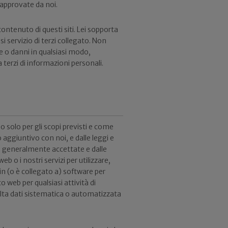
approvate da noi.
ontenuto di questi siti. Lei sopporta
iasi servizio di terzi collegato. Non
e o danni in qualsiasi modo,
terzi di informazioni personali.
lo solo per gli scopi previsti e come
 aggiuntivo con noi, e dalle leggi e
ne generalmente accettate e dalle
eb o i nostri servizi per utilizzare,
 in (o è collegato a) software per
o web per qualsiasi attività di
colta dati sistematica o automatizzata