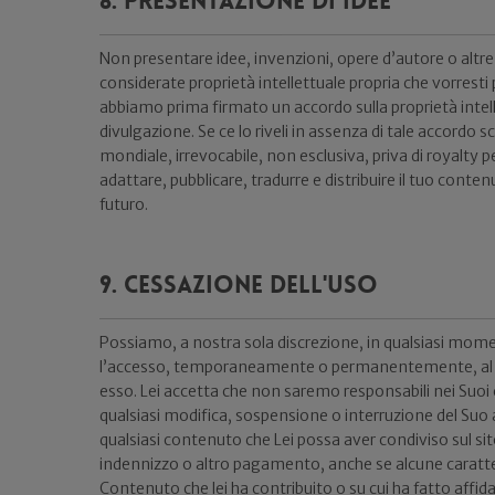
8. Presentazione di idee
Non presentare idee, invenzioni, opere d’autore o alt
considerate proprietà intellettuale propria che vorrest
abbiamo prima firmato un accordo sulla proprietà intel
divulgazione. Se ce lo riveli in assenza di tale accordo s
mondiale, irrevocabile, non esclusiva, priva di royalty p
adattare, pubblicare, tradurre e distribuire il tuo conte
futuro.
9. Cessazione dell'uso
Possiamo, a nostra sola discrezione, in qualsiasi mo
l’accesso, temporaneamente o permanentemente, al sito
esso. Lei accetta che non saremo responsabili nei Suoi c
qualsiasi modifica, sospensione o interruzione del Suo 
qualsiasi contenuto che Lei possa aver condiviso sul sit
indennizzo o altro pagamento, anche se alcune caratter
Contenuto che lei ha contribuito o su cui ha fatto a