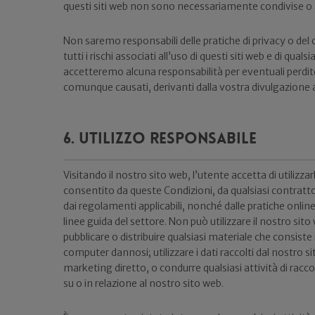
questi siti web non sono necessariamente condivise o 
Non saremo responsabili delle pratiche di privacy o del c
tutti i rischi associati all’uso di questi siti web e di quals
accetteremo alcuna responsabilità per eventuali perdit
comunque causati, derivanti dalla vostra divulgazione a 
6. Utilizzo responsabile
Visitando il nostro sito web, l’utente accetta di utilizzar
consentito da queste Condizioni, da qualsiasi contratto
dai regolamenti applicabili, nonché dalle pratiche onli
linee guida del settore. Non può utilizzare il nostro sito w
pubblicare o distribuire qualsiasi materiale che consiste
computer dannosi; utilizzare i dati raccolti dal nostro sit
marketing diretto, o condurre qualsiasi attività di rac
su o in relazione al nostro sito web.