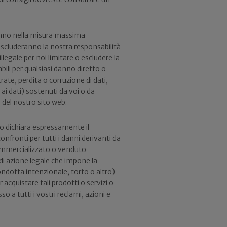
ranno nella misura massima
escluderanno la nostra responsabilità
llegale per noi limitare o escludere la
ili per qualsiasi danno diretto o
trate, perdita o corruzione di dati,
ai dati) sostenuti da voi o da
o del nostro sito web.
vo dichiara espressamente il
nfronti per tutti i danni derivanti da
 commercializzato o venduto
di azione legale che impone la
ondotta intenzionale, torto o altro)
 acquistare tali prodotti o servizi o
sso a tutti i vostri reclami, azioni e