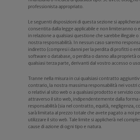
professionista appropriato.
Le seguenti disposizioni di questa sezione si appliche
consentita dalla legge applicabile e non limiteranno o 
in relazione a qualsiasi questione che sarebbe illegale o i
nostra responsabilità. In nessun caso saremo responsab
indiretto (compresi i danni per la perdita di profitti o en
software o database, o perdita o danno alla proprietà o 
qualsiasi terza parte, derivanti dal vostro accesso o us
Tranne nella misura in cui qualsiasi contratto aggiunti
contrario, la nostra massima responsabilità nei vostri co
o relativi al sito web o a qualsiasi prodotto e servizio
attraverso il sito web, indipendentemente dalla forma 
responsabilità (sia nel contratto, equità, negligenza, c
sarà limitata al prezzo totale che avete pagato a noi per
utilizzare il sito web. Tale limite si applicherà nel comple
cause di azione di ogni tipo e natura.