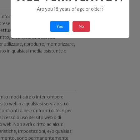
Are you 18 years of age or older?
re informazioni che possono essere
i presentarci, a meno che non
Yes
No
lettuale o un accordo di non
critto, ci concedi una licenza
er utilizzare, riprodurre, memorizzare,
nuto in qualsiasi media esistente o
mento modificare o interrompere
 web o a qualsiasi servizio su di
onfronti o nei confronti di terzi per
accesso o uso del sito web o di
o web. Non avrà diritto ad alcun
istiche, impostazioni, e/o qualsiasi
ffidamento, sono permanentemente