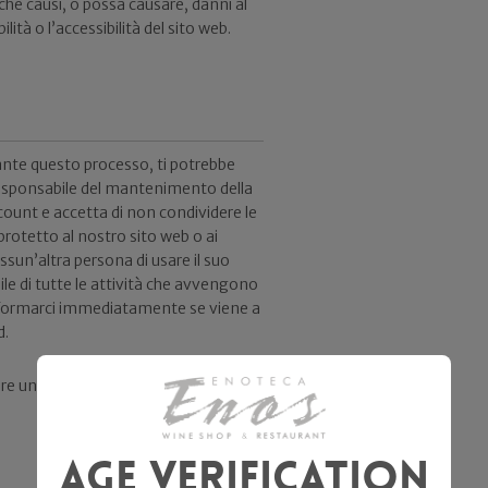
che causi, o possa causare, danni al
lità o l’accessibilità del sito web.
rante questo processo, ti potrebbe
 responsabile del mantenimento della
count e accetta di non condividere le
protetto al nostro sito web o ai
ssun’altra persona di usare il suo
ile di tutte le attività che avvengono
informarci immediatamente se viene a
d.
rare un nuovo account senza il nostro
Age Verification