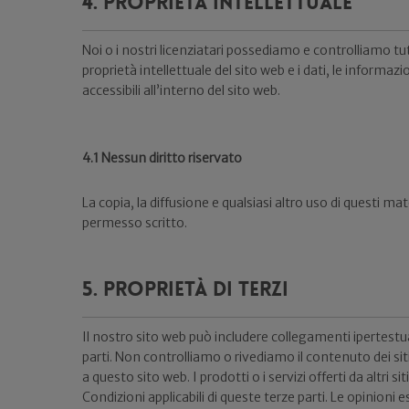
4. Proprietà intellettuale
Noi o i nostri licenziatari possediamo e controlliamo tutti i 
proprietà intellettuale del sito web e i dati, le informazio
accessibili all’interno del sito web.
4.1 Nessun diritto riservato
La copia, la diffusione e qualsiasi altro uso di questi ma
permesso scritto.
5. Proprietà di terzi
Il nostro sito web può includere collegamenti ipertestuali 
parti. Non controlliamo o rivediamo il contenuto dei siti
a questo sito web. I prodotti o i servizi offerti da altri 
Condizioni applicabili di queste terze parti. Le opinioni 