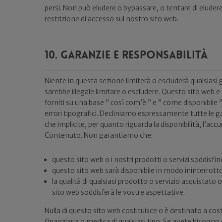
persi. Non può eludere o bypassare, o tentare di eludere
restrizione di accesso sul nostro sito web.
10. Garanzie e responsabilità
Niente in questa sezione limiterà o escluderà qualsiasi 
sarebbe illegale limitare o escludere. Questo sito web e 
forniti su una base ” così com’è ” e ” come disponibile 
errori tipografici. Decliniamo espressamente tutte le gar
che implicite, per quanto riguarda la disponibilità, l’ac
Contenuto. Non garantiamo che:
questo sito web o i nostri prodotti o servizi soddisfin
questo sito web sarà disponibile in modo ininterrotto
la qualità di qualsiasi prodotto o servizio acquistato
sito web soddisferà le vostre aspettative.
Nulla di questo sito web costituisce o è destinato a cos
finanziaria o medica di qualsiasi tipo. Se avete bisogno