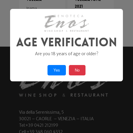
2021
Inama
16,00
€
Inama
56,00
€
Age Verification
Are you 18 years of age or older?
Yes
No
Via della Serenissima, 5
30021 – CAORLE – VENEZIA – ITALIA
Tel:+39 0421 212199
Cell:+39 348 060 4332