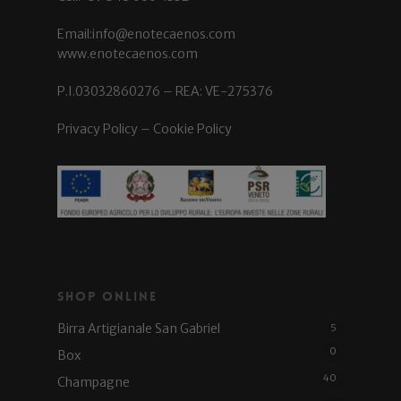
Email:info@enotecaenos.com
www.enotecaenos.com
P.I.03032860276 – REA: VE-275376
Privacy Policy
–
Cookie Policy
Shop Online
Birra Artigianale San Gabriel
5
0
Box
40
Champagne