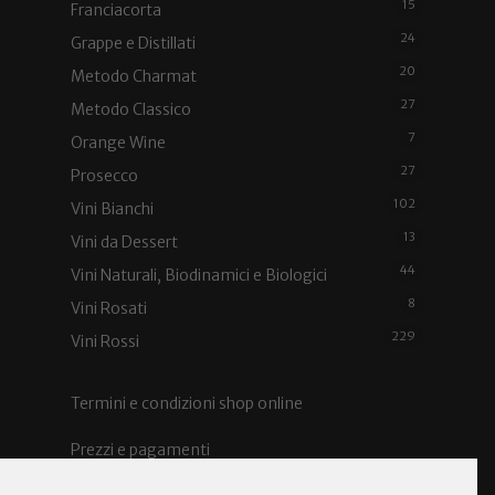
15
Franciacorta
24
Grappe e Distillati
20
Metodo Charmat
27
Metodo Classico
7
Orange Wine
27
Prosecco
102
Vini Bianchi
13
Vini da Dessert
44
Vini Naturali, Biodinamici e Biologici
8
Vini Rosati
229
Vini Rossi
Termini e condizioni shop online
Prezzi e pagamenti