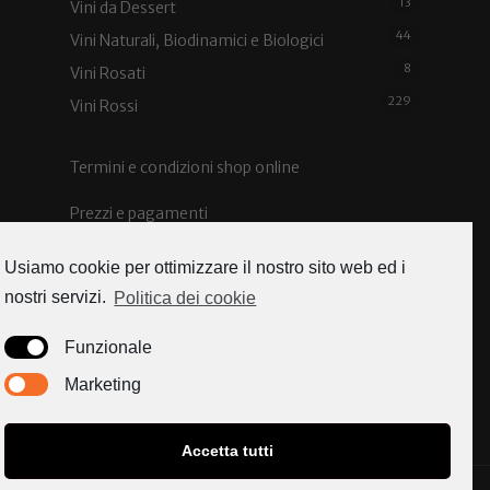
13
Vini da Dessert
44
Vini Naturali, Biodinamici e Biologici
8
Vini Rosati
229
Vini Rossi
Termini e condizioni shop online
Prezzi e pagamenti
Spedizioni e costi
Usiamo cookie per ottimizzare il nostro sito web ed i
nostri servizi.
Politica dei cookie
Funzionale
Caorle news
Marketing
Accetta tutti