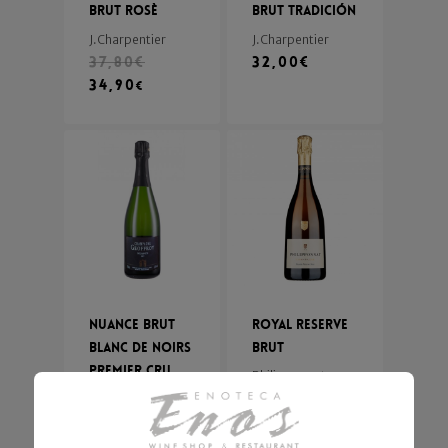
Brut Rosè
Brut Tradición
J.Charpentier
J.Charpentier
37,80
€
32,00
€
34,90
€
Nuance Brut
Royal Reserve
Blanc de Noirs
Brut
Premier Cru
Philipponnat
48,00
€
Geoffroy
35,80
€