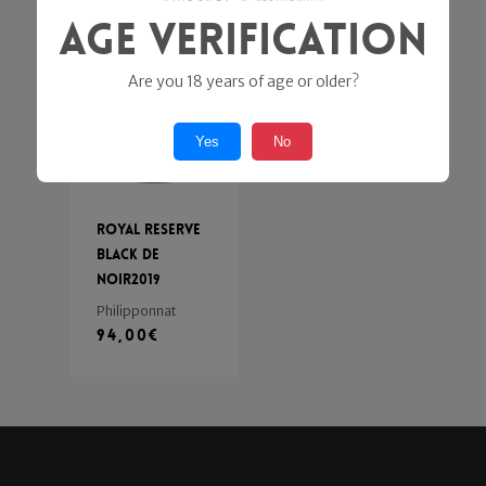
Age Verification
Are you 18 years of age or older?
Yes
No
Royal Reserve
black de
noir2019
Philipponnat
94,00
€