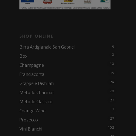
Shop Online
Birra Artigianale San Gabriel
5
0
Box
40
Champagne
15
Franciacorta
24
Grappe e Distillati
20
Metodo Charmat
27
Metodo Classico
7
Orange Wine
27
Prosecco
102
Vini Bianchi