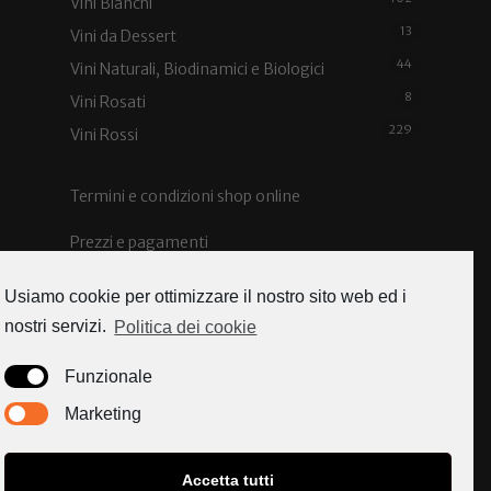
Vini Bianchi
13
Vini da Dessert
44
Vini Naturali, Biodinamici e Biologici
8
Vini Rosati
229
Vini Rossi
Termini e condizioni shop online
Prezzi e pagamenti
Spedizioni e costi
Usiamo cookie per ottimizzare il nostro sito web ed i
nostri servizi.
Politica dei cookie
Funzionale
Caorle news
Marketing
Accetta tutti