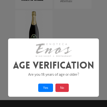
Altemasi
Trento Doc
Age Verification
Millesimato
2021
Are you 18 years of age or older?
Altemasi
19,00
€
Yes
No