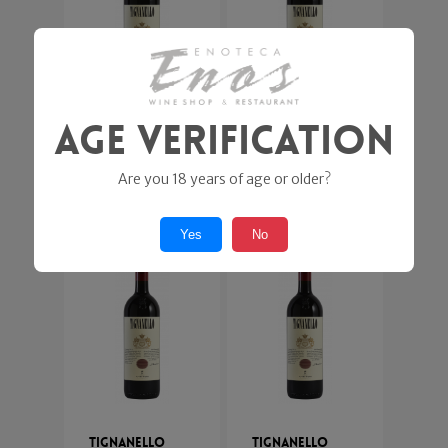
Age Verification
Tignanello
Tignanello
2019
2020
Are you 18 years of age or older?
Antinori
Antinori
168,00
€
158,00
€
Yes
No
Tignanello
Tignanello