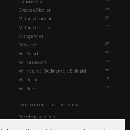
15
Franciacorta
24
Grappe e Distillati
20
Metodo Charmat
27
Metodo Classico
7
Orange Wine
27
Prosecco
102
Vini Bianchi
13
Vini da Dessert
44
Vini Naturali, Biodinamici e Biologici
8
Vini Rosati
229
Vini Rossi
Termini e condizioni shop online
Prezzi e pagamenti
Spedizioni e costi