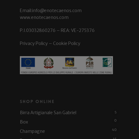
Email:info@enotecaenos.com
www.enotecaenos.com
P.I.03032860276 – REA: VE-275376
Privacy Policy
–
Cookie Policy
Shop Online
Birra Artigianale San Gabriel
5
0
Box
40
Champagne