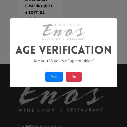
Buschina (Box
6 bott. da
0,33lt.)
Birrificio San
Gabriel
18,90
€
Age Verification
Are you 18 years of age or older?
Yes
No
Via della Serenissima, 5