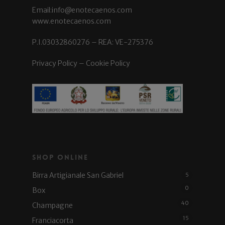
Email:info@enotecaenos.com
www.enotecaenos.com
P.I.03032860276 – REA: VE-275376
Privacy Policy
–
Cookie Policy
Shop Online
Birra Artigianale San Gabriel
5
0
Box
40
Champagne
15
Franciacorta