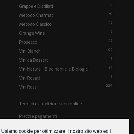
24
Grappe e Distillati
20
Metodo Charmat
27
Metodo Classico
7
Orange Wine
27
Prosecco
102
Vini Bianchi
13
Vini da Dessert
44
Vini Naturali, Biodinamici e Biologici
8
Vini Rosati
229
Vini Rossi
Termini e condizioni shop online
Prezzi e pagamenti
Spedizioni e costi
Usiamo cookie per ottimizzare il nostro sito web ed i