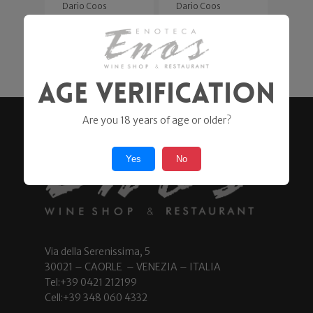
Dario Coos
Dario Coos
13,50
€
19,50
€
11,90
€
Age Verification
Are you 18 years of age or older?
Yes
No
Via della Serenissima, 5
30021 – CAORLE – VENEZIA – ITALIA
Tel:+39 0421 212199
Cell:+39 348 060 4332