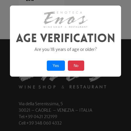
Petra
26,00
€
Age Verification
Are you 18 years of age or older?
Yes
No
Via della Serenissima, 5
30021 – CAORLE – VENEZIA – ITALIA
Tel:+39 0421 212199
Cell:+39 348 060 4332