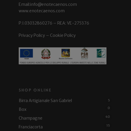
Email:info@enotecaenos.com
www.enotecaenos.com
P.I.03032860276 – REA: VE-275376
Privacy Policy
–
Cookie Policy
Shop Online
Birra Artigianale San Gabriel
5
0
Box
40
Champagne
15
Franciacorta