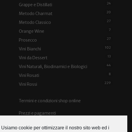
24
Grappe e Distillati
20
Metodo Charmat
27
Metodo Classico
7
Orange Wine
27
Prosecco
102
Vini Bianchi
13
Vini da Dessert
44
Vini Naturali, Biodinamici e Biologici
8
Vini Rosati
229
Vini Rossi
Termini e condizioni shop online
Prezzi e pagamenti
Spedizioni e costi
Usiamo cookie per ottimizzare il nostro sito web ed i