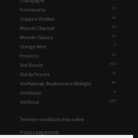
Champagne
15
Franciacorta
24
Grappe e Distillati
20
Metodo Charmat
27
Metodo Classico
7
Orange Wine
27
Prosecco
102
Vini Bianchi
13
Vini da Dessert
44
Vini Naturali, Biodinamici e Biologici
8
Vini Rosati
229
Vini Rossi
Termini e condizioni shop online
Prezzi e pagamenti