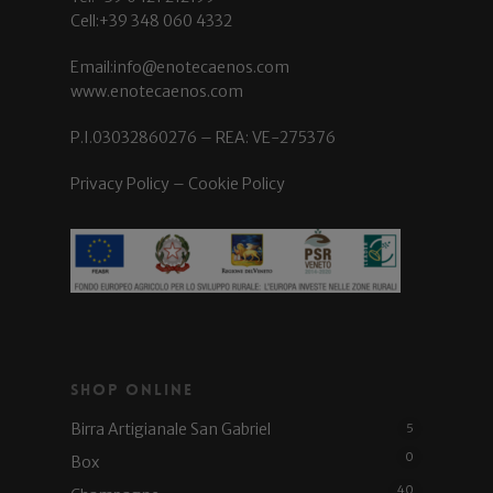
Cell:+39 348 060 4332
Email:info@enotecaenos.com
www.enotecaenos.com
P.I.03032860276 – REA: VE-275376
Privacy Policy
–
Cookie Policy
Shop Online
Birra Artigianale San Gabriel
5
0
Box
40