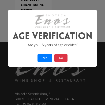
Chianti Rufina
Riserva
Frescobaldi
32,90
€
Age Verification
Are you 18 years of age or older?
Yes
No
Via della Serenissima, 5
30021 – CAORLE – VENEZIA – ITALIA
Tel:+39 0421 212199