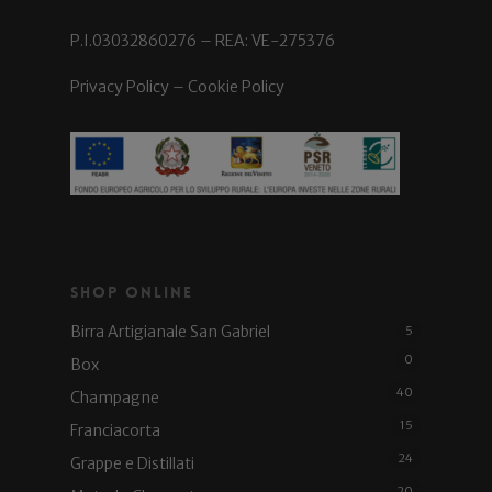
P.I.03032860276 – REA: VE-275376
Privacy Policy
–
Cookie Policy
Shop Online
Birra Artigianale San Gabriel
5
0
Box
40
Champagne
15
Franciacorta
24
Grappe e Distillati
20