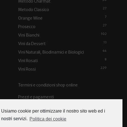
Metodo Charmat
27
Metodo Classico
7
Orange Wine
27
Prosecco
102
Vini Bianchi
13
Vini da Dessert
44
Vini Naturali, Biodinamici e Biologici
8
Vini Rosati
229
Vini Rossi
Termini e condizioni shop online
Prezzi e pagamenti
Spedizioni e costi
Usiamo cookie per ottimizzare il nostro sito web ed i
nostri servizi.
Politica dei cookie