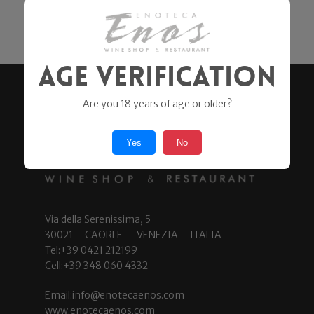
39,90
€
Age Verification
Are you 18 years of age or older?
Yes
No
Via della Serenissima, 5
30021 – CAORLE – VENEZIA – ITALIA
Tel:+39 0421 212199
Cell:+39 348 060 4332
Email:info@enotecaenos.com
www.enotecaenos.com