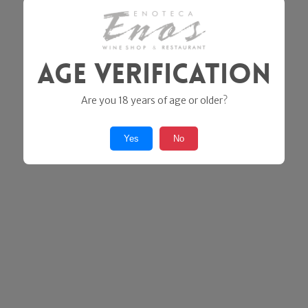
Age Verification
Are you 18 years of age or older?
Yes
No