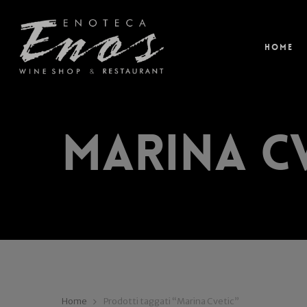
Home
Marina C
Home
Prodotti taggati “Marina Cvetic”