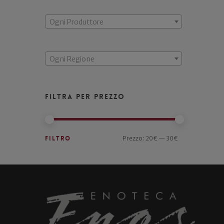
Ogni Produttore
Ogni Regione
Filtra per prezzo
Filtro
Prezzo:
20€
—
30€