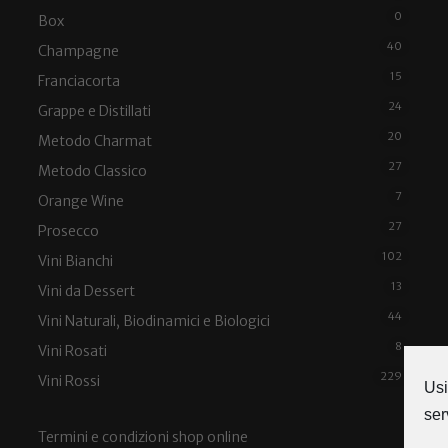
0
Box
40
Champagne
15
Franciacorta
24
Grappe e Distillati
20
Metodo Charmat
27
Metodo Classico
7
Orange Wine
27
Prosecco
102
Vini Bianchi
13
Vini da Dessert
44
Vini Naturali, Biodinamici e Biologici
8
Vini Rosati
229
Vini Rossi
Usi
ser
Termini e condizioni shop online