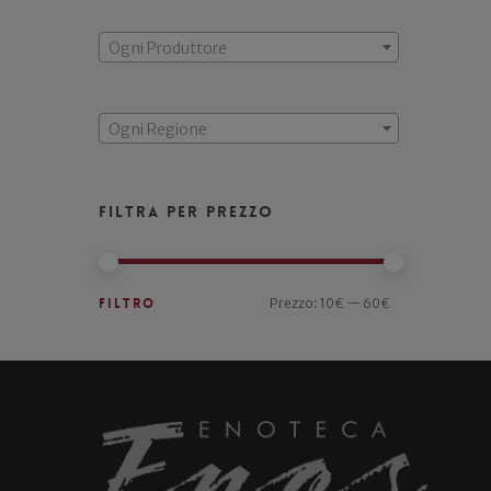
Ogni Produttore
Ogni Regione
Filtra per prezzo
Filtro
Prezzo:
10€
—
60€