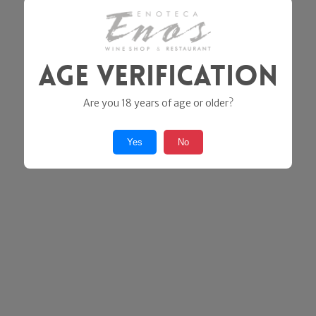
Age Verification
Are you 18 years of age or older?
Yes
No