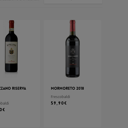
zzano Riserva
Mormoreto 2018
Frescobaldi
59,90
€
obaldi
90
€