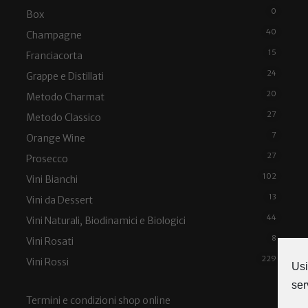
0
Box
40
Champagne
15
Franciacorta
24
Grappe e Distillati
20
Metodo Charmat
27
Metodo Classico
7
Orange Wine
27
Prosecco
102
Vini Bianchi
13
Vini da Dessert
44
Vini Naturali, Biodinamici e Biologici
8
Vini Rosati
229
Vini Rossi
Usi
ser
Termini e condizioni shop online