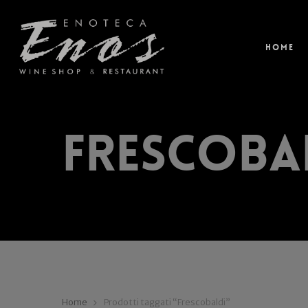
Home
Frescoba
Home
Prodotti taggati “Frescobaldi”