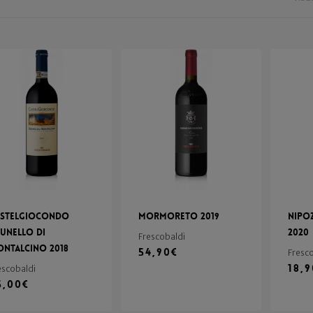
astelgiocondo
Mormoreto 2019
Nipo
unello di
2020
Frescobaldi
ntalcino 2018
54,90
€
Fresc
18,
escobaldi
5,00
€