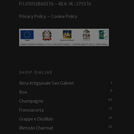
P.I.03032860276 – REA: VE-275376
Privacy Policy
–
Cookie Policy
Shop Online
Birra Artigianale San Gabriel
5
0
Box
40
Champagne
15
Franciacorta
24
Grappe e Distillati
20
Metodo Charmat