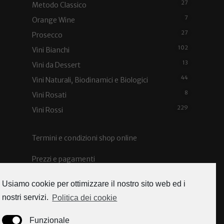
27
Metodo Classico
7
Orange Wine
27
Prosecco
102
Vini Bianchi
13
Vini da Dessert
44
Vini Naturali, Biodinamici e Biologici
8
Vini Rosati
229
Vini Rossi
Termini e condizioni shop online
Prezzi e pagamenti
Spedizioni e costi
Usiamo cookie per ottimizzare il nostro sito web ed i
nostri servizi.
Politica dei cookie
Funzionale