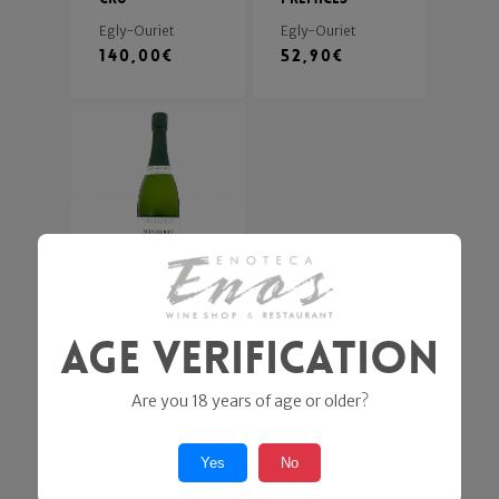
Egly-Ouriet
Egly-Ouriet
140,00
€
52,90
€
Brut Les Vignes
Age Verification
de Vrigny
Premier cru
“les vignes de
Are you 18 years of age or older?
Bisseuil”
Egly-Ouriet
Yes
No
132,00
€