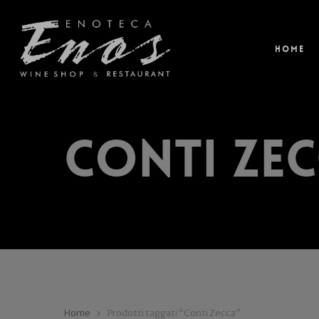
Home
Conti Ze
Home
Prodotti taggati “Conti Zecca”