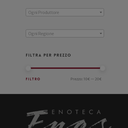
Ogni Produttore
Ogni Regione
Filtra per prezzo
Filtro
Prezzo:
10€
—
20€