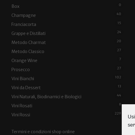
0
Box
40
Champagne
15
Franciacorta
24
Grappe e Distillati
20
Metodo Charmat
27
Metodo Classico
7
Orange Wine
27
Prosecco
102
Vini Bianchi
13
Vini da Dessert
44
Vini Naturali, Biodinamici e Biologici
8
Vini Rosati
229
Vini Rossi
Usi
ser
Termini e condizioni shop online