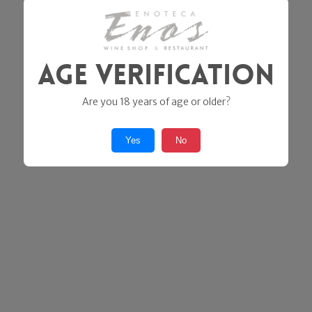
Age Verification
Are you 18 years of age or older?
Yes
No