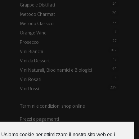
24
Grappe e Distillati
20
Metodo Charmat
27
Metodo Classico
7
Orange Wine
27
Prosecco
102
Vini Bianchi
13
Vini da Dessert
44
Vini Naturali, Biodinamici e Biologici
8
Vini Rosati
229
Vini Rossi
Termini e condizioni shop online
Prezzi e pagamenti
Spedizioni e costi
Usiamo cookie per ottimizzare il nostro sito web ed i