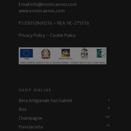
Email:info@enotecaenos.com
www.enotecaenos.com
P.I.03032860276 – REA: VE-275376
Privacy Policy
–
Cookie Policy
Shop Online
Birra Artigianale San Gabriel
5
0
Box
40
Champagne
15
Franciacorta