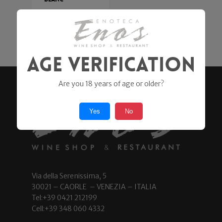
Cavalleri
24,90
€
Age Verification
Are you 18 years of age or older?
Yes
No
Via della Serenissima, 5
30021 – CAORLE – VENEZIA – ITALIA
Tel:+39 0421 212199
Cell:+39 348 060 4332