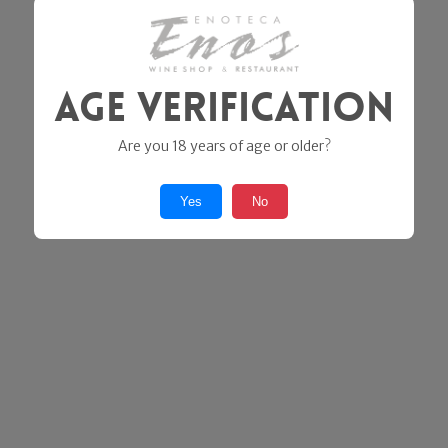
Age Verification
Are you 18 years of age or older?
Yes
No