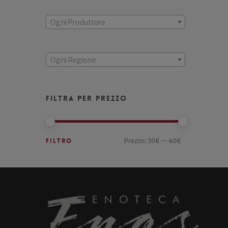
Ogni Produttore
Ogni Regione
Filtra per prezzo
Filtro
Prezzo:
30€
—
40€