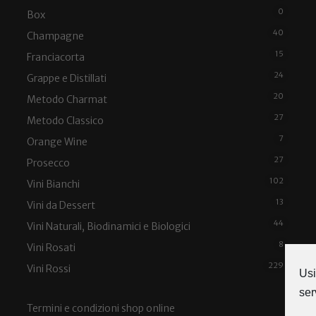
0
Box
40
Champagne
15
Franciacorta
24
Grappe e Distillati
20
Metodo Charmat
27
Metodo Classico
7
Orange Wine
27
Prosecco
102
Vini Bianchi
13
Vini da Dessert
44
Vini Naturali, Biodinamici e Biologici
8
Vini Rosati
229
Vini Rossi
Usi
ser
Termini e condizioni shop online