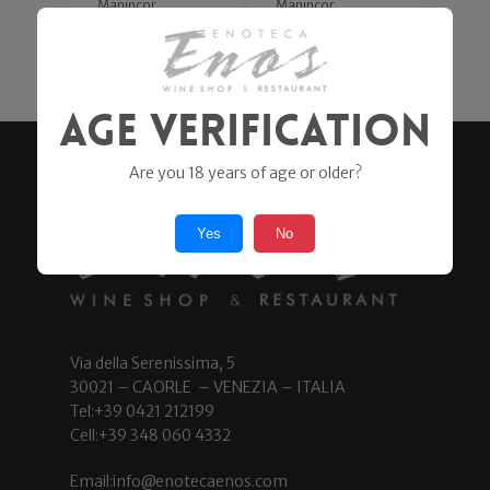
Manincor
Manincor
17,80
€
42,00
€
Age Verification
Are you 18 years of age or older?
Yes
No
Via della Serenissima, 5
30021 – CAORLE – VENEZIA – ITALIA
Tel:+39 0421 212199
Cell:+39 348 060 4332
Email:info@enotecaenos.com