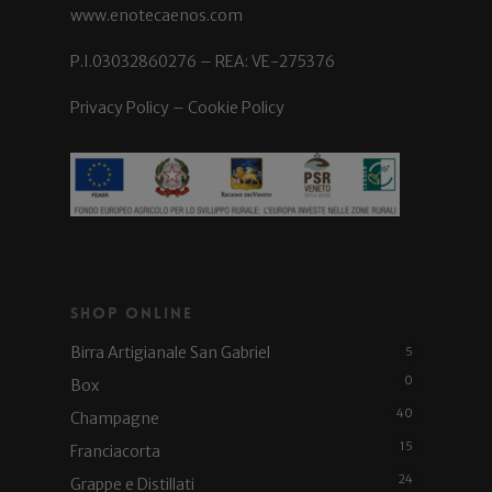
www.enotecaenos.com
P.I.03032860276 – REA: VE-275376
Privacy Policy
–
Cookie Policy
Shop Online
Birra Artigianale San Gabriel
5
0
Box
40
Champagne
15
Franciacorta
24
Grappe e Distillati