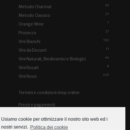
20
Metodo Charmat
27
Metodo Classico
7
Orange Wine
27
Prosecco
102
Vini Bianchi
13
Vini da Dessert
44
Vini Naturali, Biodinamici e Biologici
8
Vini Rosati
229
Vini Rossi
Termini e condizioni shop online
Prezzi e pagamenti
Spedizioni e costi
Usiamo cookie per ottimizzare il nostro sito web ed i
nostri servizi.
Politica dei cookie