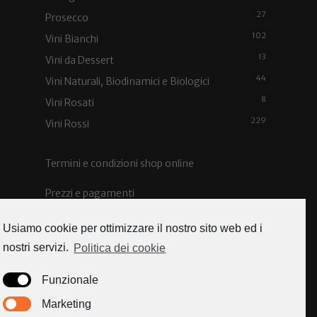
27
Prosecco
102
Vini Bianchi
13
Vini da Dessert
44
Vini Naturali, Biodinamici e Biologici
8
Vini Rosati
229
Vini Rossi
Termini e condizioni shop online
Prezzi e pagamenti
Spedizioni e costi
Usiamo cookie per ottimizzare il nostro sito web ed i
nostri servizi.
Politica dei cookie
Funzionale
Caorle news
Marketing