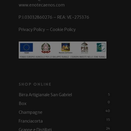
www.enotecaenos.com
P.I.03032860276 – REA: VE-275376
Privacy Policy
–
Cookie Policy
Shop Online
Birra Artigianale San Gabriel
5
0
Box
40
Champagne
15
Franciacorta
24
Grappe e Distillati