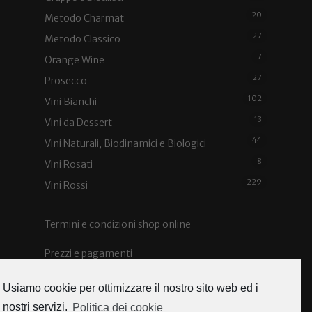
20
Metodo Charmat
27
Metodo Classico
7
Orange Wine
27
Prosecco
102
Vini Bianchi
13
Vini da Dessert
44
Vini Naturali, Biodinamici e Biologici
8
Vini Rosati
229
Vini Rossi
Termini e condizioni shop online
Prezzi e pagamenti
Spedizioni e costi
Usiamo cookie per ottimizzare il nostro sito web ed i
nostri servizi.
Politica dei cookie