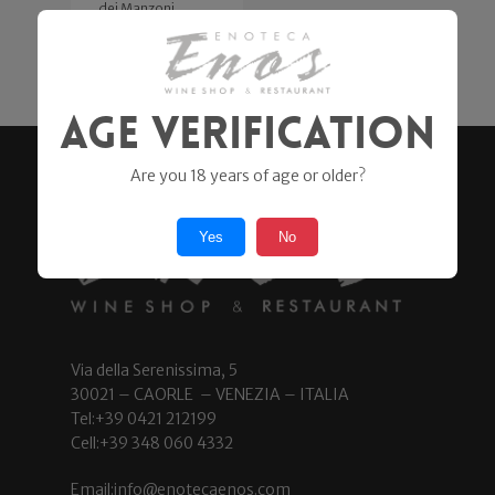
dei Manzoni
83,00
€
Age Verification
Are you 18 years of age or older?
Yes
No
Via della Serenissima, 5
30021 – CAORLE – VENEZIA – ITALIA
Tel:+39 0421 212199
Cell:+39 348 060 4332
Email:info@enotecaenos.com