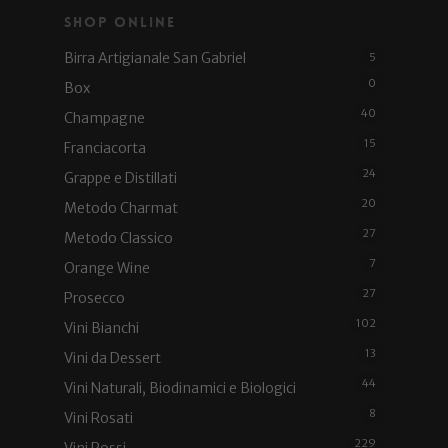
Shop Online
Birra Artigianale San Gabriel
5
0
Box
40
Champagne
15
Franciacorta
24
Grappe e Distillati
20
Metodo Charmat
27
Metodo Classico
7
Orange Wine
27
Prosecco
102
Vini Bianchi
13
Vini da Dessert
44
Vini Naturali, Biodinamici e Biologici
8
Vini Rosati
229