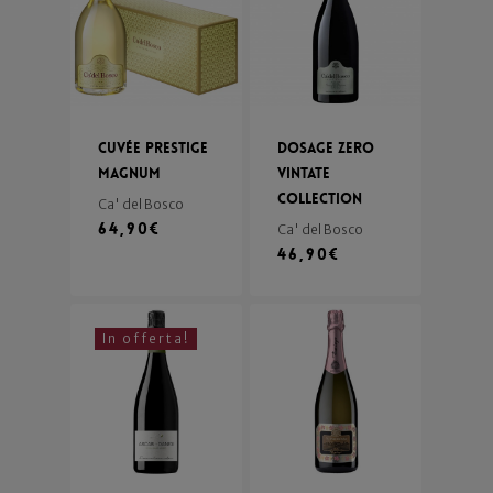
Cuvée Prestige
Dosage Zero
Magnum
Vintate
Collection
Ca' del Bosco
64,90
€
Ca' del Bosco
46,90
€
In offerta!