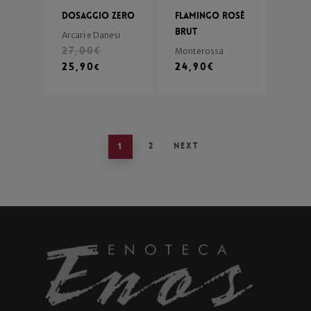
Dosaggio Zero
Flamingo Rosè
Brut
Arcari e Danesi
27,00
€
Monterossa
25,90
24,90
€
€
1
2
Next