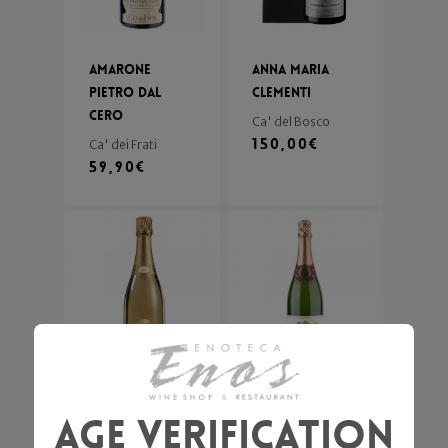
Amarone
Anna Maria
Pietro dal
Clementi
Cero
Ca' del Bosco
150,00
€
Ca' dei Frati
59,90
€
Brut Blanc de
Brut Nature
Age Verification
Blanc
Monsupello