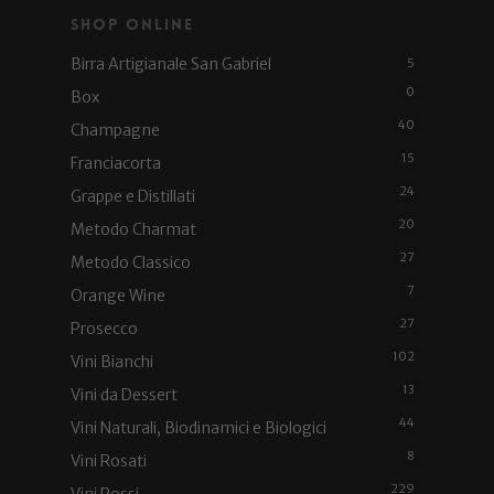
Shop Online
Birra Artigianale San Gabriel
5
0
Box
40
Champagne
15
Franciacorta
24
Grappe e Distillati
20
Metodo Charmat
27
Metodo Classico
7
Orange Wine
27
Prosecco
102
Vini Bianchi
13
Vini da Dessert
44
Vini Naturali, Biodinamici e Biologici
8
Vini Rosati
229