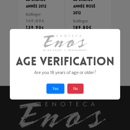
Année 2012
Année Rosè
2012
Bollinger
169,80
€
Bollinger
139,90
189,80
€
€
Age Verification
Previous
1
2
Are you 18 years of age or older?
Yes
No