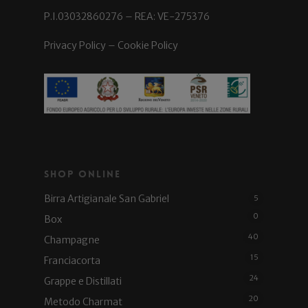
P.I.03032860276 – REA: VE-275376
Privacy Policy
–
Cookie Policy
Shop Online
Birra Artigianale San Gabriel
5
0
Box
40
Champagne
15
Franciacorta
24
Grappe e Distillati
20
Metodo Charmat