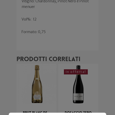
Vitigno: Chardonnay, Pinot Nero e Pinot
menuer
Vol%:
12
Formato: 0,75
Prodotti correlati
In offerta!
Brut Blanc de
Dosaggio Zero