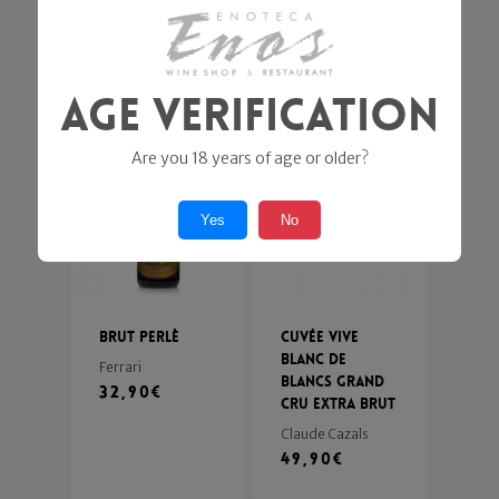
Blanc
Arcari e Danesi
Cavalleri
27,00
€
24,90
€
25,90
€
Age Verification
Are you 18 years of age or older?
Yes
No
Brut Perlè
Cuvée Vive
Blanc de
Ferrari
Blancs Grand
32,90
€
Cru Extra Brut
Claude Cazals
49,90
€