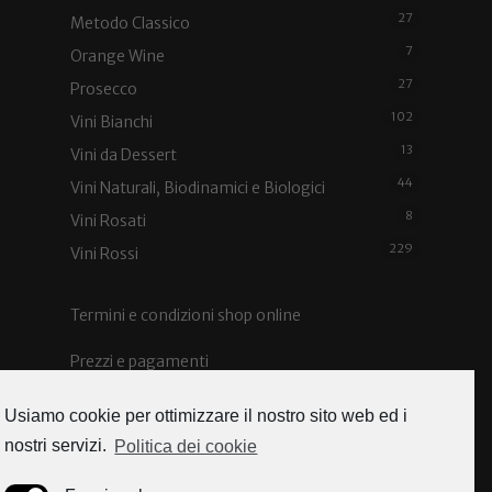
27
Metodo Classico
7
Orange Wine
27
Prosecco
102
Vini Bianchi
13
Vini da Dessert
44
Vini Naturali, Biodinamici e Biologici
8
Vini Rosati
229
Vini Rossi
Termini e condizioni shop online
Prezzi e pagamenti
Spedizioni e costi
Usiamo cookie per ottimizzare il nostro sito web ed i
nostri servizi.
Politica dei cookie