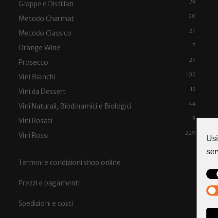
24
Grappe e Distillati
20
Metodo Charmat
27
Metodo Classico
7
Orange Wine
27
Prosecco
102
Vini Bianchi
13
Vini da Dessert
44
Vini Naturali, Biodinamici e Biologici
8
Vini Rosati
229
Vini Rossi
Usi
ser
Termini e condizioni shop online
Prezzi e pagamenti
Spedizioni e costi