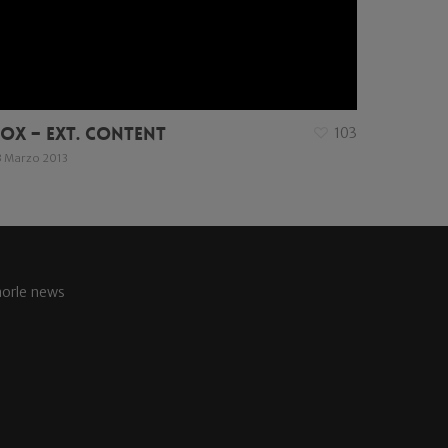
ox – Ext. Content
103
3 Marzo 2013
aorle news