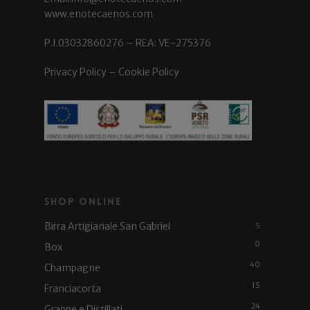
www.enotecaenos.com
P.I.03032860276 – REA: VE-275376
Privacy Policy
–
Cookie Policy
Shop Online
Birra Artigianale San Gabriel
5
0
Box
40
Champagne
15
Franciacorta
24
Grappe e Distillati