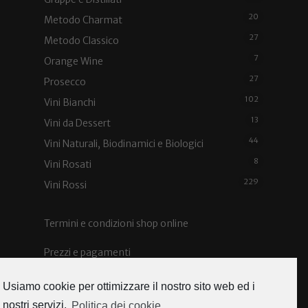
20
Metodo Charmat
27
Metodo Classico
7
Orange Wine
27
Prosecco
102
Vini Bianchi
13
Vini da Dessert
44
Vini Naturali, Biodinamici e Biologici
8
Vini Rosati
229
Vini Rossi
Termini e condizioni shop online
Prezzi e pagamenti
Spedizioni e costi
Usiamo cookie per ottimizzare il nostro sito web ed i
nostri servizi.
Politica dei cookie