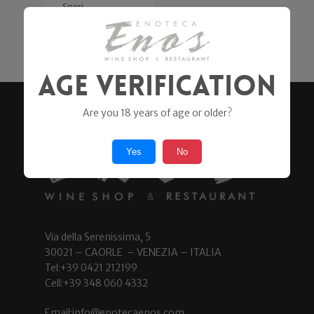
Speri
21,00
€
Age Verification
Are you 18 years of age or older?
Yes
No
Via della Serenissima, 5
30021 – CAORLE – VENEZIA – ITALIA
Tel:+39 0421 212199
Cell:+39 348 060 4332
Email:info@enotecaenos.com