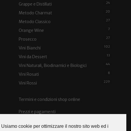
24
Grappe e Distillati
20
Metodo Charmat
27
Metodo Classico
7
Orange Wine
27
Prosecco
102
Vini Bianchi
13
Vini da Dessert
44
Vini Naturali, Biodinamici e Biologici
8
Vini Rosati
229
Vini Rossi
Termini e condizioni shop online
Prezzi e pagamenti
Spedizioni e costi
Usiamo cookie per ottimizzare il nostro sito web ed i