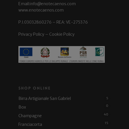
Email:info@enotecaenos.com
www.enotecaenos.com
P.I.03032860276 – REA: VE-275376
Privacy Policy
–
Cookie Policy
Shop Online
Birra Artigianale San Gabriel
5
0
Box
40
Champagne
15
Franciacorta