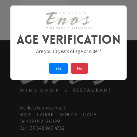
Pialli Alessandro
24,90
€
Age Verification
Are you 18 years of age or older?
Yes
No
Via della Serenissima, 5
30021 – CAORLE – VENEZIA – ITALIA
Tel:+39 0421 212199
Cell:+39 348 060 4332