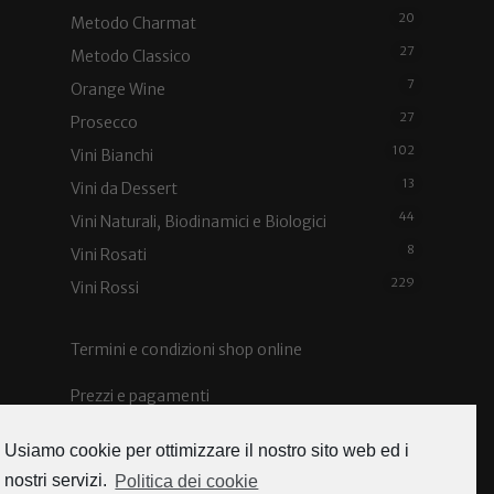
20
Metodo Charmat
27
Metodo Classico
7
Orange Wine
27
Prosecco
102
Vini Bianchi
13
Vini da Dessert
44
Vini Naturali, Biodinamici e Biologici
8
Vini Rosati
229
Vini Rossi
Termini e condizioni shop online
Prezzi e pagamenti
Spedizioni e costi
Usiamo cookie per ottimizzare il nostro sito web ed i
nostri servizi.
Politica dei cookie