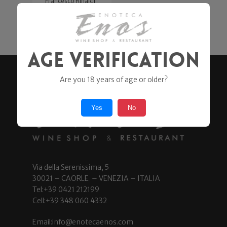
Francesco Rinaldi
49,90
€
Age Verification
Are you 18 years of age or older?
Yes
No
Via della Serenissima, 5
30021 – CAORLE – VENEZIA – ITALIA
Tel:+39 0421 212199
Cell:+39 348 060 4332
Email:info@enotecaenos.com