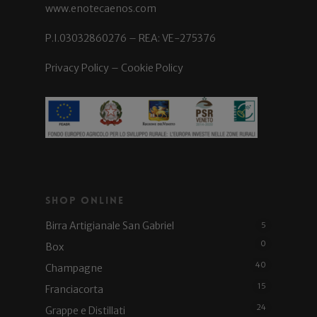
www.enotecaenos.com
P.I.03032860276 – REA: VE-275376
Privacy Policy
–
Cookie Policy
Shop Online
Birra Artigianale San Gabriel
5
0
Box
40
Champagne
15
Franciacorta
24
Grappe e Distillati