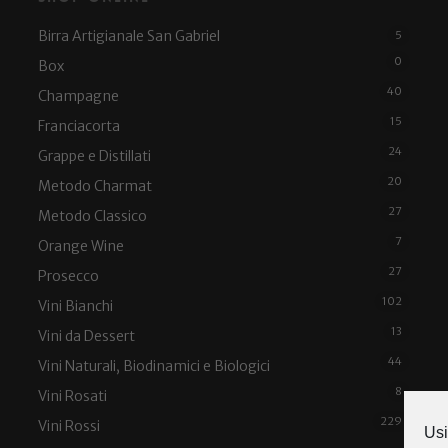
Birra Artigianale San Gabriel
5
0
Box
40
Champagne
15
Franciacorta
24
Grappe e Distillati
20
Metodo Charmat
27
Metodo Classico
7
Orange Wine
27
Prosecco
102
Vini Bianchi
13
Vini da Dessert
44
Vini Naturali, Biodinamici e Biologici
8
Vini Rosati
229
Vini Rossi
Usi