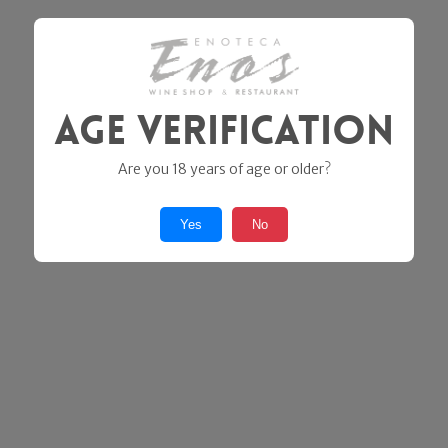
Age Verification
Are you 18 years of age or older?
Yes
No