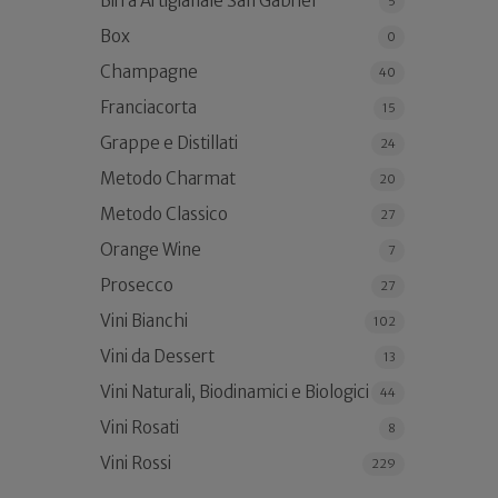
Birra Artigianale San Gabriel
5
Box
0
Champagne
40
Franciacorta
15
Grappe e Distillati
24
Metodo Charmat
20
Metodo Classico
27
Orange Wine
7
Prosecco
27
Vini Bianchi
102
Vini da Dessert
13
Vini Naturali, Biodinamici e Biologici
44
Vini Rosati
8
Vini Rossi
229