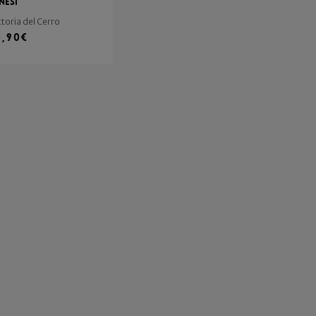
nesi
ttoria del Cerro
0,90
€