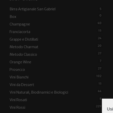
Birra Artigianale San Gabriel
5
0
Box
40
Champagne
15
Franciacorta
24
Grappe e Distillati
20
Metodo Charmat
27
Metodo Classico
7
Orange Wine
27
Prosecco
102
Vini Bianchi
13
Vini da Dessert
44
Vini Naturali, Biodinamici e Biologici
8
Vini Rosati
229
Vini Rossi
Usi