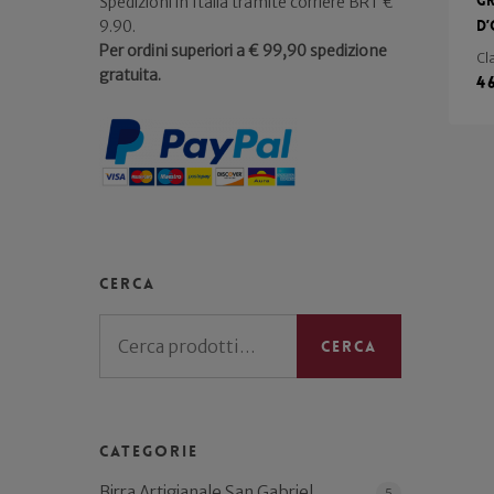
Gr
Spedizioni in Italia tramite corriere BRT €
9.90.
d’
Per ordini superiori a € 99,90 spedizione
Cl
gratuita.
4
Cerca
Cerca:
Cerca
Categorie
Birra Artigianale San Gabriel
5