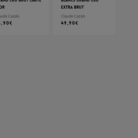
and Cru Brut Carte
Blancs Grand Cru
Or
Extra Brut
aude Cazals
Claude Cazals
6,90
€
49,90
€