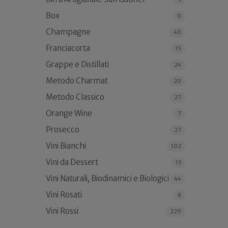
Box
0
Champagne
40
Franciacorta
15
Grappe e Distillati
24
Metodo Charmat
20
Metodo Classico
27
Orange Wine
7
Prosecco
27
Vini Bianchi
102
Vini da Dessert
13
Vini Naturali, Biodinamici e Biologici
44
Vini Rosati
8
Vini Rossi
229