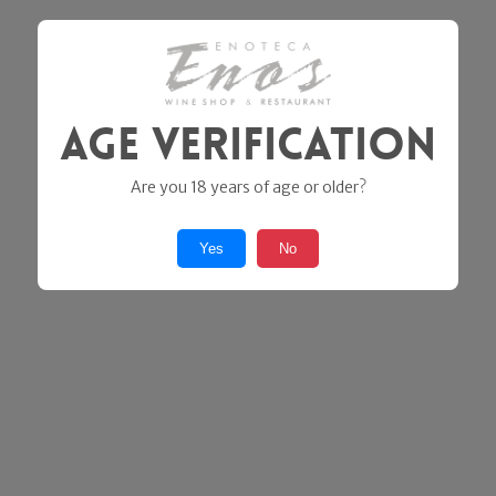
Age Verification
Are you 18 years of age or older?
Yes
No