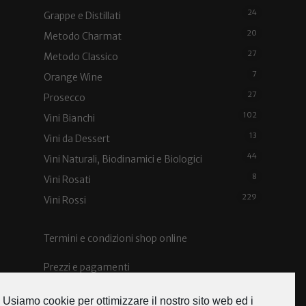
24
Grappe e Distillati
20
Metodo Charmat
27
Metodo Classico
7
Orange Wine
27
Prosecco
102
Vini Bianchi
13
Vini da Dessert
44
Vini Naturali, Biodinamici e Biologici
8
Vini Rosati
229
Vini Rossi
Termini e condizioni shop online
Prezzi e pagamenti
Spedizioni e costi
Usiamo cookie per ottimizzare il nostro sito web ed i