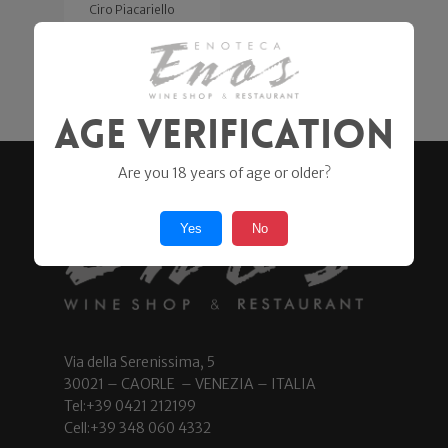
Ciro Piacariello
24,70
€
21,90
€
Age Verification
Are you 18 years of age or older?
Yes
No
Via della Serenissima, 5
30021 – CAORLE – VENEZIA – ITALIA
Tel:+39 0421 212199
Cell:+39 348 060 4332