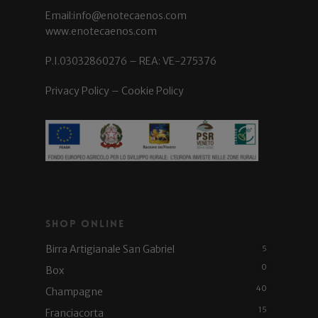
Email:info@enotecaenos.com
www.enotecaenos.com
P.I.03032860276 – REA: VE-275376
Privacy Policy
–
Cookie Policy
Shop Online
Birra Artigianale San Gabriel
5
0
Box
40
Champagne
15
Franciacorta