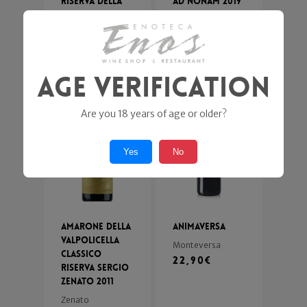
Riserva della
Ad Nonam 2019
Casa
Mosole
Loredan-
36,00
€
Gasparini
19,50
€
Age Verification
Are you 18 years of age or older?
Yes
No
Amarone della
Animaversa
Valpolicella
Monteversa
Classico
22,90
€
Riserva Sergio
Zenato 2011
Zenato