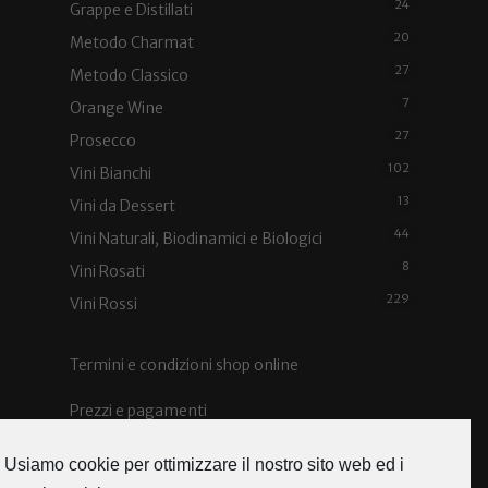
24
Grappe e Distillati
20
Metodo Charmat
27
Metodo Classico
7
Orange Wine
27
Prosecco
102
Vini Bianchi
13
Vini da Dessert
44
Vini Naturali, Biodinamici e Biologici
8
Vini Rosati
229
Vini Rossi
Termini e condizioni shop online
Prezzi e pagamenti
Spedizioni e costi
Usiamo cookie per ottimizzare il nostro sito web ed i