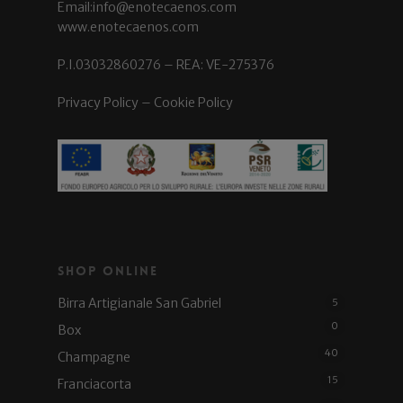
Email:info@enotecaenos.com
www.enotecaenos.com
P.I.03032860276 – REA: VE-275376
Privacy Policy
–
Cookie Policy
Shop Online
Birra Artigianale San Gabriel
5
0
Box
40
Champagne
15
Franciacorta