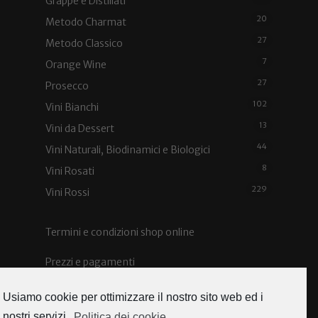
Grappe e Distillati
20
Metodo Charmat
27
Metodo Classico
7
Orange Wine
27
Prosecco
102
Vini Bianchi
13
Vini da Dessert
44
Vini Naturali, Biodinamici e Biologici
8
Vini Rosati
229
Vini Rossi
Termini e condizioni shop online
Prezzi e pagamenti
Spedizioni e costi
Usiamo cookie per ottimizzare il nostro sito web ed i
nostri servizi.
Politica dei cookie