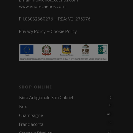
Email:info@enotecaenos.com
www.enotecaenos.com
P.I.03032860276 – REA: VE-275376
Privacy Policy
–
Cookie Policy
Shop Online
Birra Artigianale San Gabriel
5
0
Box
40
Champagne
15
Franciacorta
24